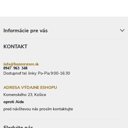
Z
á
p
Informácie pre vás
ä
t
KONTAKT
i
e
info@hunterstore.sk
0947 963 348
Dostupnoť tel. linky: Po-Pia 9:00-16:30
ADRESA VÝDAJNE ESHOPU
Komenského 23, Košice
oproti Aide
pred návštevou nás prosím kontaktujte
Sledujte nás