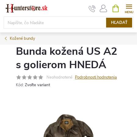
Prejsť
NÁKUPN
KOŠÍK
na
obsah
HĽADAŤ
Kožené bundy
Bunda kožená US A2
s golierom HNEDÁ
Neohodnotené
Podrobnosti hodnotenia
Kód:
Zvoľte variant