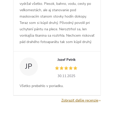
vydržal všetko. Piesok, bahno, vodu, cesty po
veľkomestách, ale aj stanovanie pod
maskovacím stanom stovky hodín dokopy.
Teraz som si kúpil druhý. Pôvodný povolil pri
uchytení pántu na plece. Neroztrhol sa, len
vonkajšia tkanina sa roztrhla. Nechcem riskovať
pád drahého fotoaparátu tak som kúpil druhý.
Jozef Petrik
JP
30.11.2025
Všetko prebehlo v poriadku.
Zobraziť ďalšie recenzie