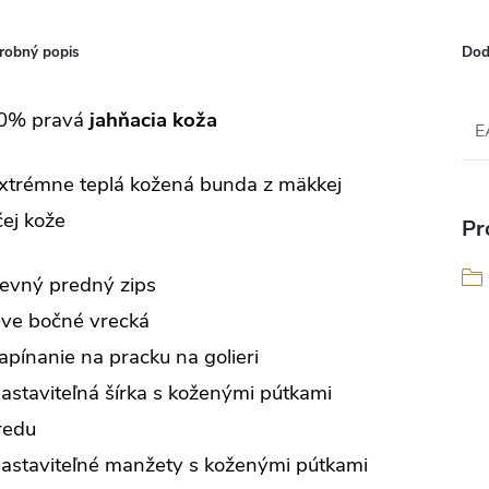
robný popis
Dod
0% pravá
jahňacia koža
E
Extrémne teplá kožená bunda z mäkkej
ej kože
Pr
Pevný predný zips
Dve bočné vrecká
apínanie na pracku na golieri
astaviteľná šírka s koženými pútkami
redu
Nastaviteľné manžety s koženými pútkami