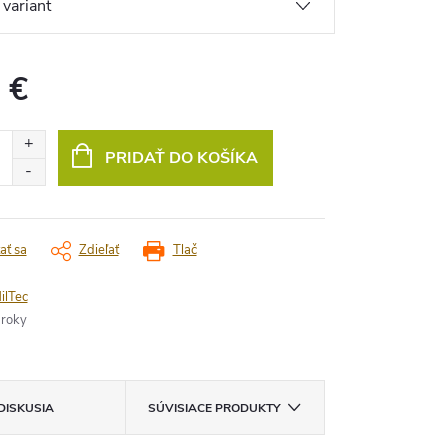
 €
vá
PRIDAŤ DO KOŠÍKA
ať sa
Zdieľať
Tlač
ilTec
 roky
DISKUSIA
SÚVISIACE PRODUKTY