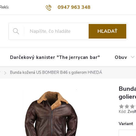
0947 963 348
Reklamačný poriadok
Obchodné podmienky
Kontakty
Dopra
HĽADAŤ
Darčekový kanister "The jerrycan bar"
Obuv
y
Bunda kožená US BOMBER B46 s golierom HNEDÁ
Bunda
golie
Kód:
Zvoľ
Variant