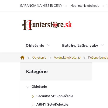
Prejsť
GARANCIA NAJNIŽŠIEJ CENY
Hodnotenie obchodu
na
obsah
Oblečenie
Batohy, tašky, vaky
Oblečenie
Vojenské oblečenie
Kožené bund
Domov
B
Preskočiť
o
Kategórie
kategórie
č
n
ý
Oblečenie
p
a
Security/ SBS oblečenie
n
e
ARMY Sety/Kolekcie
l