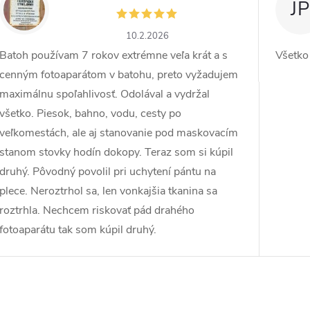
ZW
JP
10.2.2026
Batoh používam 7 rokov extrémne veľa krát a s
Všetko
cenným fotoaparátom v batohu, preto vyžadujem
maximálnu spoľahlivosť. Odolával a vydržal
všetko. Piesok, bahno, vodu, cesty po
veľkomestách, ale aj stanovanie pod maskovacím
stanom stovky hodín dokopy. Teraz som si kúpil
druhý. Pôvodný povolil pri uchytení pántu na
plece. Neroztrhol sa, len vonkajšia tkanina sa
roztrhla. Nechcem riskovať pád drahého
fotoaparátu tak som kúpil druhý.