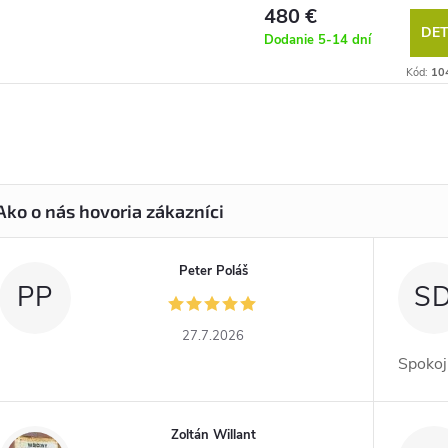
480 €
DET
Dodanie 5-14 dní
Kód:
10
Peter Poláš
PP
S
27.7.2026
Spokoj
Zoltán Willant