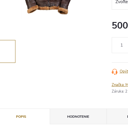
500
Jednotko
cena:
Opýt
Značka:
M
Záruka
:
2
POPIS
HODNOTENIE