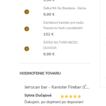
9,90 €
Šatka Mil-Tec Bandana - čierna
9,90 €
Darčekový kanister pre muža
Passion to Hunt s osvetlením!
152 €
ŠATKA NA TVÁR MILTEC
OLIVOVÁ
9,90 €
HODNOTENIE TOVARU
Jerrycan bar - Kanister Firebar (Červený)
Sylvia Dučajová
Ďakujem, po doplnení po doposlaní