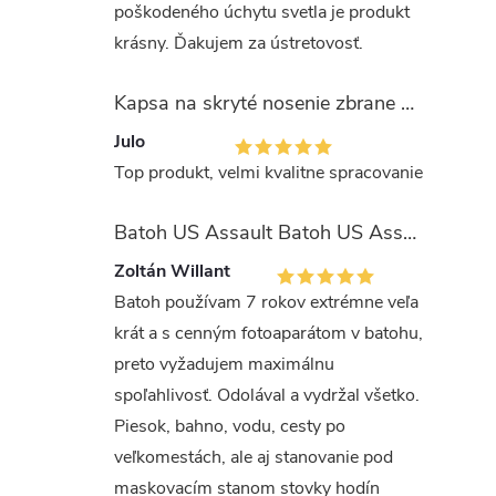
poškodeného úchytu svetla je produkt
krásny. Ďakujem za ústretovosť.
Kapsa na skryté nosenie zbrane OLIVA (veľkosť Glock 17/19)
Julo
Top produkt, velmi kvalitne spracovanie
Batoh US Assault Batoh US Assault "LASER CUT" 36l MULTIT.
Zoltán Willant
Batoh používam 7 rokov extrémne veľa
krát a s cenným fotoaparátom v batohu,
preto vyžadujem maximálnu
spoľahlivosť. Odolával a vydržal všetko.
Piesok, bahno, vodu, cesty po
veľkomestách, ale aj stanovanie pod
maskovacím stanom stovky hodín