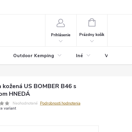
va
Partneri
Cookies
GDPR
Veľkostná tabuľka
Moja 
NÁKUPNÝ
KOŠÍK
Prázdny košík
Prihlásenie
Outdoor Kemping
Iné
Veľkostná t
 kožená US BOMBER B46 s
rom HNEDÁ
Neohodnotené
Podrobnosti hodnotenia
te variant