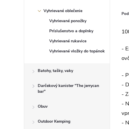
Vyhrievané oblečenie
Pod
Vyhrievané ponožky
10
Príslušenstvo a doplnky
Vyhrievané rukavice
- 
Vyhrievané vložky do topánok
ovč
Batohy, tašky, vaky
- 
- 
Darčekový kanister "The jerrycan
bar"
- Z
- N
Obuv
vp
Outdoor Kemping
- 