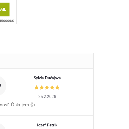
AIL
450009/S
Sylvia Dučajová
D
25.2.2026
nosť. Ďakujem 👍
Jozef Petrik