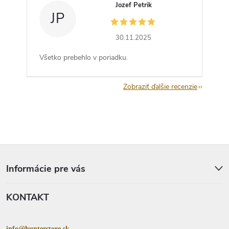
Jozef Petrik
JP
30.11.2025
Všetko prebehlo v poriadku.
Zobraziť ďalšie recenzie
Z
á
p
Informácie pre vás
ä
t
KONTAKT
i
e
info@hunterstore.sk