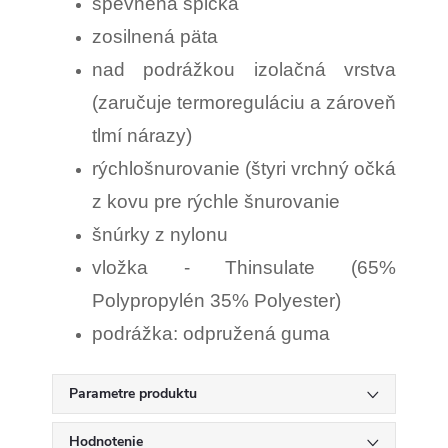
spevnená špička
zosilnená päta
nad podrážkou izolačná vrstva
(zaručuje termoreguláciu a zároveň
tlmí nárazy)
rýchlošnurovanie (štyri vrchný očká
z kovu pre rýchle šnurovanie
šnúrky z nylonu
vložka - Thinsulate (65%
Polypropylén 35% Polyester)
podrážka: odpružená guma
Parametre produktu
Hodnotenie