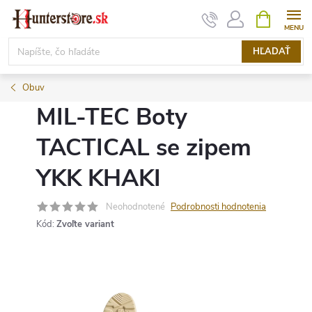
Prejsť
NÁKUPN
KOŠÍK
na
obsah
HĽADAŤ
Obuv
MIL-TEC Boty
TACTICAL se zipem
YKK KHAKI
Neohodnotené
Podrobnosti hodnotenia
Kód:
Zvoľte variant