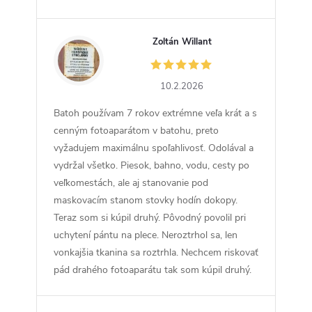
Zoltán Willant
ZW
10.2.2026
Batoh používam 7 rokov extrémne veľa krát a s
cenným fotoaparátom v batohu, preto
vyžadujem maximálnu spoľahlivosť. Odolával a
vydržal všetko. Piesok, bahno, vodu, cesty po
veľkomestách, ale aj stanovanie pod
maskovacím stanom stovky hodín dokopy.
Teraz som si kúpil druhý. Pôvodný povolil pri
uchytení pántu na plece. Neroztrhol sa, len
vonkajšia tkanina sa roztrhla. Nechcem riskovať
pád drahého fotoaparátu tak som kúpil druhý.