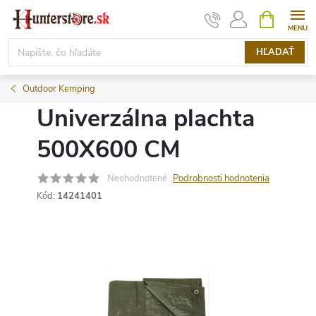
Prejsť
NÁKUPN
KOŠÍK
na
obsah
HĽADAŤ
Outdoor Kemping
Univerzálna plachta
500X600 CM
Neohodnotené
Podrobnosti hodnotenia
Kód:
14241401