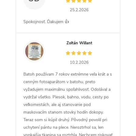
25.2.2026
Spokojnosť. Ďakujem 👍
Zoltán Willant
ZW
10.2.2026
Batoh používam 7 rokov extrémne veľa krát a s
cenným fotoaparátom v batohu, preto
vyžadujem maximálnu spoľahlivosť. Odolával a
vydržal všetko. Piesok, bahno, vodu, cesty po
veľkomestách, ale aj stanovanie pod
maskovacím stanom stovky hodín dokopy.
Teraz som si kúpil druhý. Pôvodný povolil pri
uchytení pántu na plece. Neroztrhol sa, len
vonkajšia tkanina sa roztrhla. Nechcem riskovať