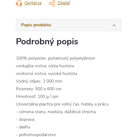
Opýtať sa
Zdieľať
Popis produktu
Podrobný popis
100% polyester, potiahnutý polyetylénom
vonkajšia vrstva: nízka hustota
vnútorná vrstva: vysoká hustota
Vodný stĺpec: 3 000 mm
Rozmery: 500 x 600 cm
Hmotnosť: 100 g / qm
Univerzálna plachta pre voľný čas, hobby a prácu
- výmena stanu, markíza, dažďová strecha
- doprava
- dielňa
- poľnohospodárstvo