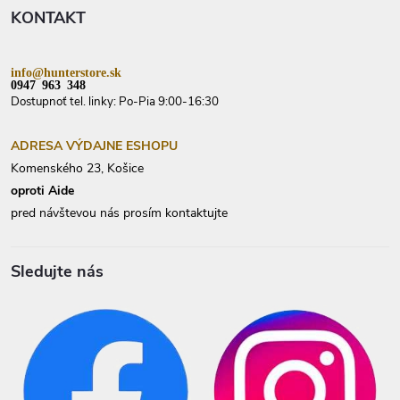
t
KONTAKT
i
e
info@hunterstore.sk
0947 963 348
Dostupnoť tel. linky: Po-Pia 9:00-16:30
ADRESA VÝDAJNE ESHOPU
Komenského 23, Košice
oproti Aide
pred návštevou nás prosím kontaktujte
Sledujte nás