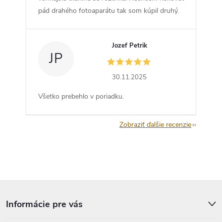
pád drahého fotoaparátu tak som kúpil druhý.
Jozef Petrik
JP
30.11.2025
Všetko prebehlo v poriadku.
Zobraziť ďalšie recenzie
Z
á
p
Informácie pre vás
ä