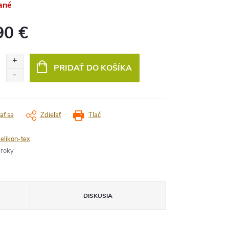
ané
90 €
vá
PRIDAŤ DO KOŠÍKA
ať sa
Zdieľať
Tlač
elikon-tex
 roky
DISKUSIA