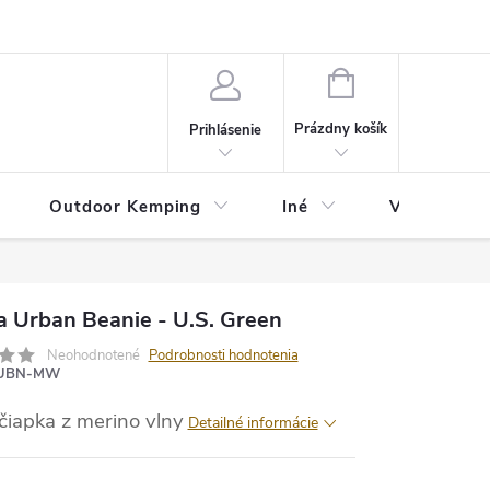
va
Partneri
Cookies
GDPR
Veľkostná tabuľka
Moja 
NÁKUPNÝ
KOŠÍK
Prázdny košík
Prihlásenie
Outdoor Kemping
Iné
Veľkostná t
a Urban Beanie - U.S. Green
Neohodnotené
Podrobnosti hodnotenia
UBN-MW
čiapka z merino vlny
Detailné informácie