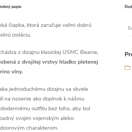
robný popis
Dod
ká čiapka, ktorá zaručuje veľmi dobrú
E
elnú izoláciu.
chádza z dizajnu klasickej USMC Beanie,
Pr
obená z dvojitej vrstvy hladko pletenej
rino vlny.
aka jednoduchému dizajnu sa skvele
dí na nosenie ako doplnok k nášmu
ždodennému outfitu bez toho, aby bol
padný svojim vojenským alebo
tdoorovým charakterom.