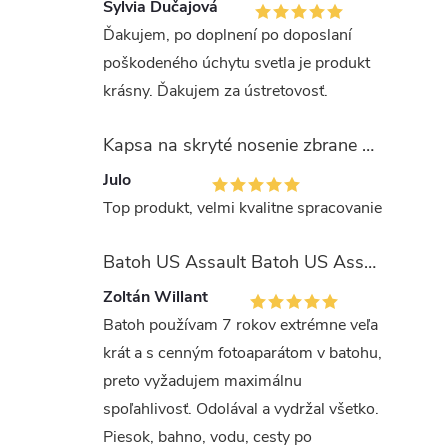
Sylvia Dučajová
Ďakujem, po doplnení po doposlaní
poškodeného úchytu svetla je produkt
krásny. Ďakujem za ústretovosť.
Kapsa na skryté nosenie zbrane OLIVA (veľkosť Glock 17/19)
Julo
Top produkt, velmi kvalitne spracovanie
Batoh US Assault Batoh US Assault "LASER CUT" 36l MULTIT.
Zoltán Willant
Batoh používam 7 rokov extrémne veľa
krát a s cenným fotoaparátom v batohu,
preto vyžadujem maximálnu
spoľahlivosť. Odolával a vydržal všetko.
Piesok, bahno, vodu, cesty po