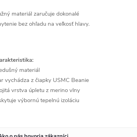
žný materiál zaručuje dokonalé
ytenie bez ohľadu na veľkosť hlavy.
rakteristika:
edušný materiál
ar vychádza z čiapky USMC Beanie
jitá vrstva úpletu z merino vlny
kytuje výbornú tepelnú izoláciu