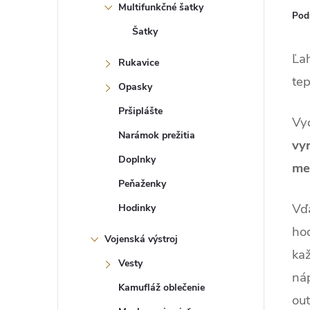
Multifunkčné šatky
Pod
Šatky
Ľah
Rukavice
tep
Opasky
Pršiplášte
Vy
Narámok prežitia
vyr
Doplnky
me
Peňaženky
Vď
Hodinky
ho
Vojenská výstroj
ka
Vesty
ná
Kamufláž oblečenie
ou