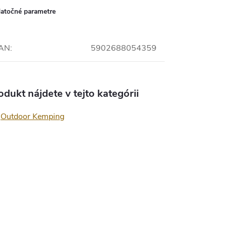
atočné parametre
AN
:
5902688054359
odukt nájdete v tejto kategórii
Outdoor Kemping