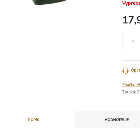
Vypred
17,
Jednotko
cena:
Opýt
Značka:
H
Záruka
:
2
POPIS
HODNOTENIE