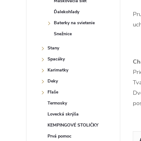
Maskovacia sieť
Ďalekohľady
Pru
Baterky na svietenie
uch
Snežnice
Stany
Spacáky
Cha
Karimatky
Pri
Deky
Tv
Dvo
Fľaše
pos
Termosky
Lovecká skrýša
KEMPINGOVÉ STOLIČKY
Prvá pomoc