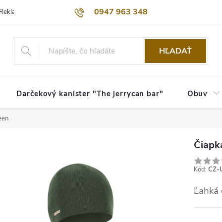
0947 963 348
Reklamačný poriadok
Obchodné podmienky
Kontakty
Dopra
HĽADAŤ
Darčekový kanister "The jerrycan bar"
Obuv
een
Čiapk
Kód:
CZ-
Ľahká 