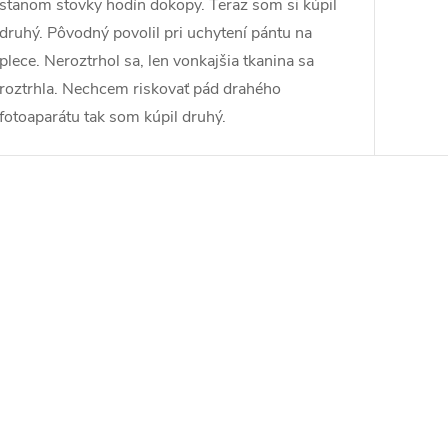
stanom stovky hodín dokopy. Teraz som si kúpil
druhý. Pôvodný povolil pri uchytení pántu na
plece. Neroztrhol sa, len vonkajšia tkanina sa
roztrhla. Nechcem riskovať pád drahého
fotoaparátu tak som kúpil druhý.