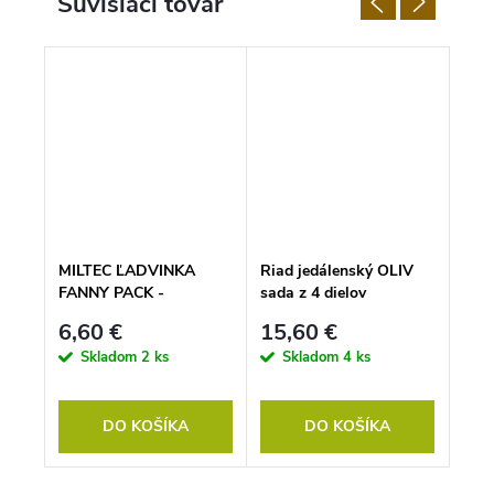
Súvisiaci tovar
ací
MILTEC ĽADVINKA
Riad jedálenský OLIV
Sada
FANNY PACK -
sada z 4 dielov
WIL
OLIVOVÁ
6,60 €
15,60 €
9,9
Skladom
2 ks
Skladom
4 ks
S
DO KOŠÍKA
DO KOŠÍKA