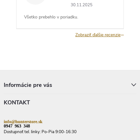
30.11.2025
Všetko prebehlo v poriadku.
Zobraziť ďalšie recenzie
Z
á
p
Informácie pre vás
ä
t
KONTAKT
i
e
info@hunterstore.sk
0947 963 348
Dostupnoť tel. linky: Po-Pia 9:00-16:30