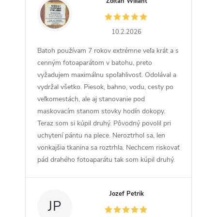
Zoltán Willant
ZW
10.2.2026
Batoh používam 7 rokov extrémne veľa krát a s
cenným fotoaparátom v batohu, preto
vyžadujem maximálnu spoľahlivosť. Odolával a
vydržal všetko. Piesok, bahno, vodu, cesty po
veľkomestách, ale aj stanovanie pod
maskovacím stanom stovky hodín dokopy.
Teraz som si kúpil druhý. Pôvodný povolil pri
uchytení pántu na plece. Neroztrhol sa, len
vonkajšia tkanina sa roztrhla. Nechcem riskovať
pád drahého fotoaparátu tak som kúpil druhý.
Jozef Petrik
JP