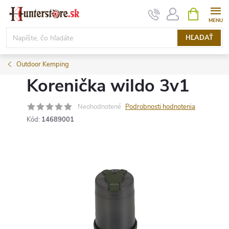
Prejsť
NÁKUPN
KOŠÍK
na
obsah
HĽADAŤ
Outdoor Kemping
Korenička wildo 3v1
Neohodnotené
Podrobnosti hodnotenia
Kód:
14689001