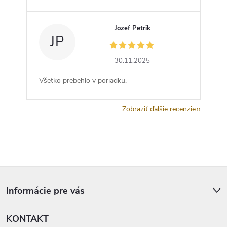
Jozef Petrik
JP
30.11.2025
Všetko prebehlo v poriadku.
Zobraziť ďalšie recenzie
Z
á
p
Informácie pre vás
ä
t
KONTAKT
i