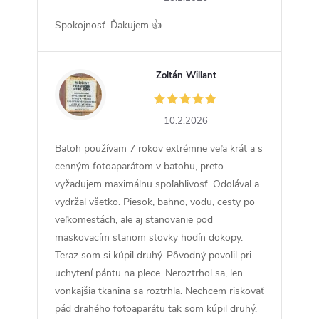
Spokojnosť. Ďakujem 👍
Zoltán Willant
ZW
10.2.2026
Batoh používam 7 rokov extrémne veľa krát a s
cenným fotoaparátom v batohu, preto
vyžadujem maximálnu spoľahlivosť. Odolával a
vydržal všetko. Piesok, bahno, vodu, cesty po
veľkomestách, ale aj stanovanie pod
maskovacím stanom stovky hodín dokopy.
Teraz som si kúpil druhý. Pôvodný povolil pri
uchytení pántu na plece. Neroztrhol sa, len
vonkajšia tkanina sa roztrhla. Nechcem riskovať
pád drahého fotoaparátu tak som kúpil druhý.