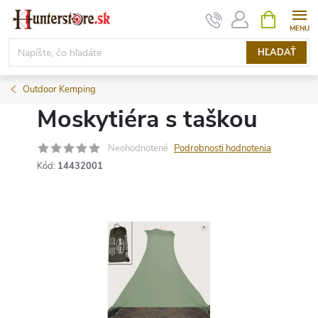
Prejsť
NÁKUPN
KOŠÍK
na
obsah
HĽADAŤ
Outdoor Kemping
Moskytiéra s taškou
Neohodnotené
Podrobnosti hodnotenia
Kód:
14432001