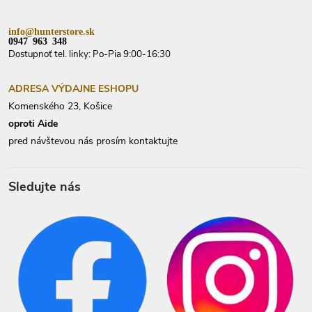
e
info@hunterstore.sk
0947 963 348
Dostupnoť tel. linky: Po-Pia 9:00-16:30
ADRESA VÝDAJNE ESHOPU
Komenského 23, Košice
oproti Aide
pred návštevou nás prosím kontaktujte
Sledujte nás