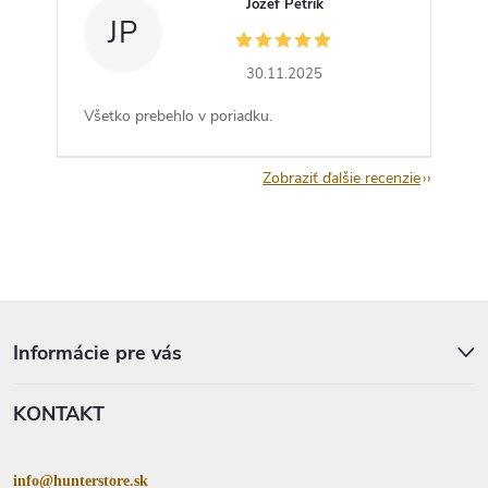
Jozef Petrik
JP
30.11.2025
Všetko prebehlo v poriadku.
Zobraziť ďalšie recenzie
Z
á
p
Informácie pre vás
ä
t
KONTAKT
i
e
info@hunterstore.sk