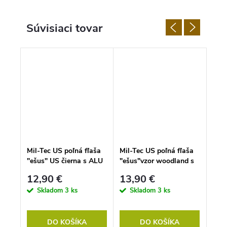
Súvisiaci tovar
ací
Mil-Tec US poľná fľaša
Mil-Tec US poľná fľaša
MIL
"ešus" US čierna s ALU
"ešus"vzor woodland s
SAD
miskou 1000ml
ALU miskoou 1000ml
DIE
12,90 €
13,90 €
10
Skladom
3 ks
Skladom
3 ks
S
DO KOŠÍKA
DO KOŠÍKA