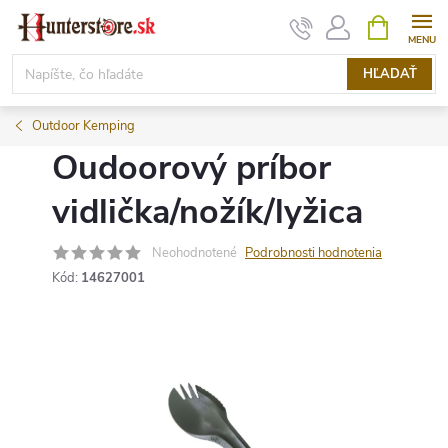
Prejsť
NÁKUPN
KOŠÍK
na
obsah
HĽADAŤ
Outdoor Kemping
Oudoorový príbor
vidlička/nožík/lyžica
Neohodnotené
Podrobnosti hodnotenia
Kód:
14627001