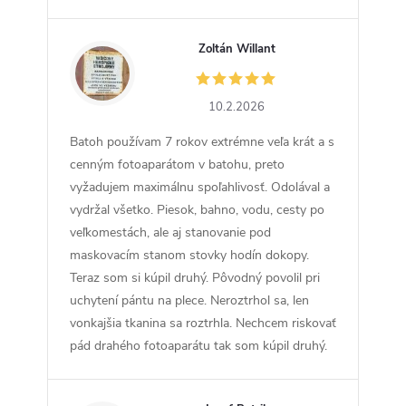
Zoltán Willant
ZW
10.2.2026
Batoh používam 7 rokov extrémne veľa krát a s
cenným fotoaparátom v batohu, preto
vyžadujem maximálnu spoľahlivosť. Odolával a
vydržal všetko. Piesok, bahno, vodu, cesty po
veľkomestách, ale aj stanovanie pod
maskovacím stanom stovky hodín dokopy.
Teraz som si kúpil druhý. Pôvodný povolil pri
uchytení pántu na plece. Neroztrhol sa, len
vonkajšia tkanina sa roztrhla. Nechcem riskovať
pád drahého fotoaparátu tak som kúpil druhý.