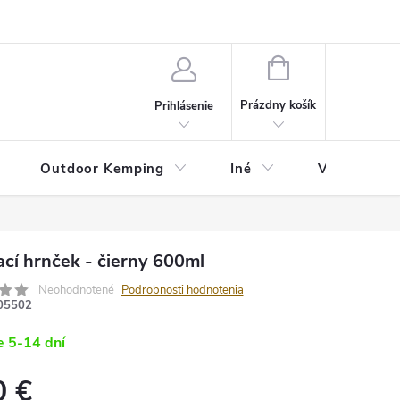
va
Partneri
Cookies
GDPR
Veľkostná tabuľka
Moja 
NÁKUPNÝ
KOŠÍK
Prázdny košík
Prihlásenie
Outdoor Kemping
Iné
Veľkostná t
cí hrnček - čierny 600ml
Neohodnotené
Podrobnosti hodnotenia
05502
 5-14 dní
0 €