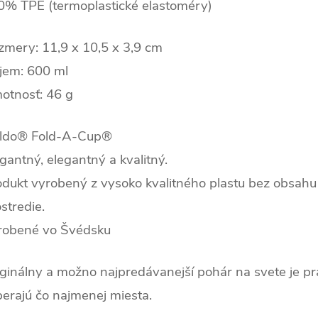
0% TPE (termoplastické elastoméry)
zmery: 11,9 x 10,5 x 3,9 cm
jem: 600 ml
otnosť: 46 g
ldo® Fold-A-Cup®
gantný, elegantný a kvalitný.
odukt vyrobený z vysoko kvalitného plastu bez obsahu
stredie.
robené vo Švédsku
ginálny a možno najpredávanejší pohár na svete je pra
erajú čo najmenej miesta.