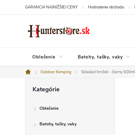
Prejsť
GARANCIA NAJNIŽŠIEJ CENY
Hodnotenie obchodu
na
obsah
Oblečenie
Batohy, tašky, vaky
Outdoor Kemping
Skladací hrnček - čierny 600ml
Domov
B
Preskočiť
o
Kategórie
kategórie
č
n
ý
Oblečenie
p
a
n
Batohy, tašky, vaky
e
l