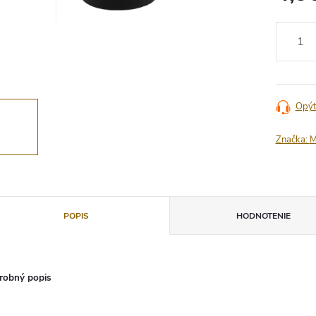
Jednotko
cena:
Opýt
Značka:
M
POPIS
HODNOTENIE
robný popis