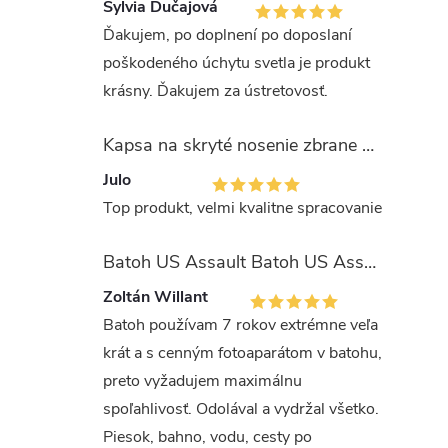
Sylvia Dučajová
Ďakujem, po doplnení po doposlaní
poškodeného úchytu svetla je produkt
krásny. Ďakujem za ústretovosť.
Kapsa na skryté nosenie zbrane OLIVA (veľkosť Glock 17/19)
Julo
Top produkt, velmi kvalitne spracovanie
Batoh US Assault Batoh US Assault "LASER CUT" 36l MULTIT.
Zoltán Willant
Batoh používam 7 rokov extrémne veľa
krát a s cenným fotoaparátom v batohu,
preto vyžadujem maximálnu
spoľahlivosť. Odolával a vydržal všetko.
Piesok, bahno, vodu, cesty po