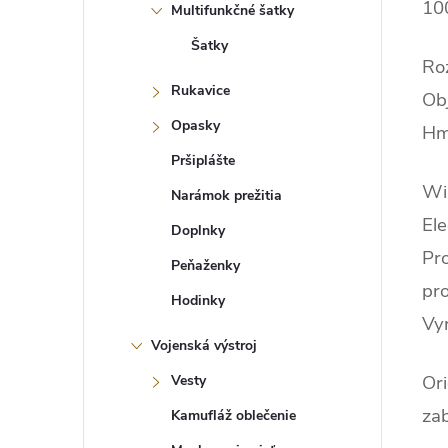
10
Multifunkčné šatky
Šatky
Ro
Rukavice
Ob
Opasky
Hm
Pršiplášte
Wi
Narámok prežitia
Ele
Doplnky
Pr
Peňaženky
pro
Hodinky
Vy
Vojenská výstroj
Ori
Vesty
zab
Kamufláž oblečenie