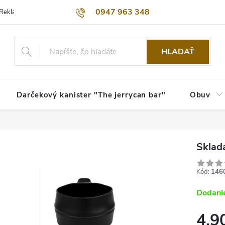
0947 963 348
Reklamačný poriadok
Obchodné podmienky
Kontakty
Dopra
HĽADAŤ
Darčekový kanister "The jerrycan bar"
Obuv
Sklada
Kód:
146
Dodanie
4,9