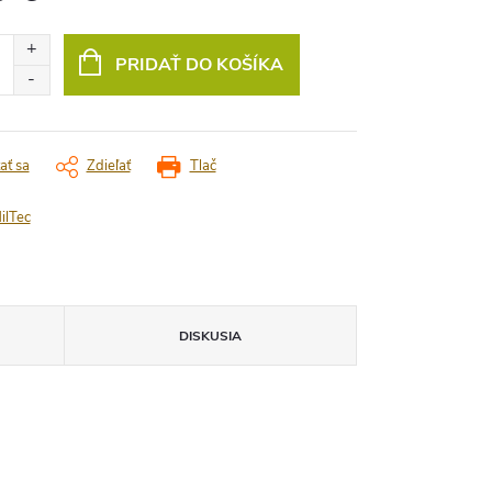
vá
PRIDAŤ DO KOŠÍKA
ať sa
Zdieľať
Tlač
ilTec
DISKUSIA