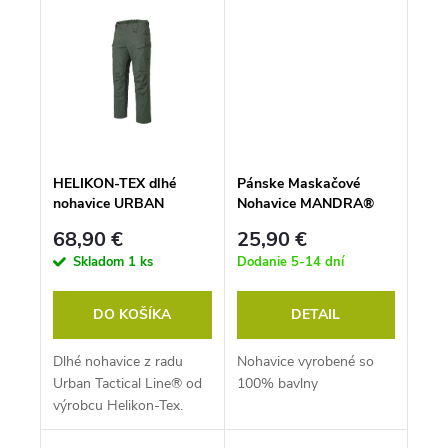
HELIKON-TEX dlhé
Pánske Maskačové
nohavice URBAN
Nohavice MANDRA®
TACTICAL RIP-STOP -
68,90 €
25,90 €
olivový
Skladom
1 ks
Dodanie 5-14 dní
DO KOŠÍKA
DETAIL
Dlhé nohavice z radu
Nohavice vyrobené so
Urban Tactical Line® od
100% bavlny
výrobcu Helikon-Tex.