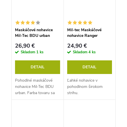
Maskáčové nohavice
Mil-tec Maskáčové
Mil-Tec BDU urban
nohavice Ranger
Splinternight
26,90 €
24,90 €
Skladom
1 ks
Skladom
4 ks
DETAIL
DETAIL
Pohodlné maskáčové
Ľahké nohavice v
nohavice Mil-Tec BDU
pohodlnom širokom
urban. Farba tovaru sa
strihu.
zhoduje s prvou
fotografiou. (sivá)