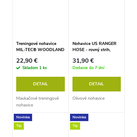
Treningové nohavice
Nohavice US RANGER
MIL-TEC® WOODLAND
HOSE - rovný strih,
olivové
22,90 €
31,90 €
Skladom
1 ks
Dodanie do 7 dní
DETAIL
DETAIL
Maskačové treningové
Olivové nohavice
nohavice
Novinka
Novinka
Tip
Tip