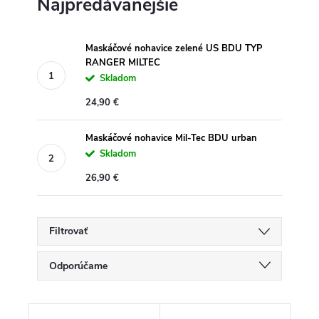
Najpredávanejšie
Maskáčové nohavice zelené US BDU TYP
RANGER MILTEC
Skladom
24,90 €
Maskáčové nohavice Mil-Tec BDU urban
Skladom
26,90 €
Filtrovať
R
Odporúčame
a
d
Najlacnejšie
e
V
n