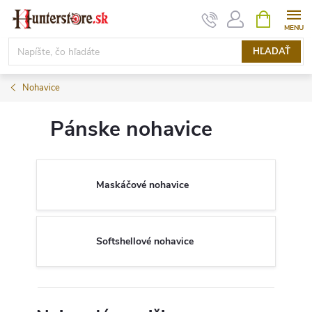
Prejsť
NÁKUPN
KOŠÍK
na
obsah
HĽADAŤ
Nohavice
Pánske nohavice
Maskáčové nohavice
Softshellové nohavice