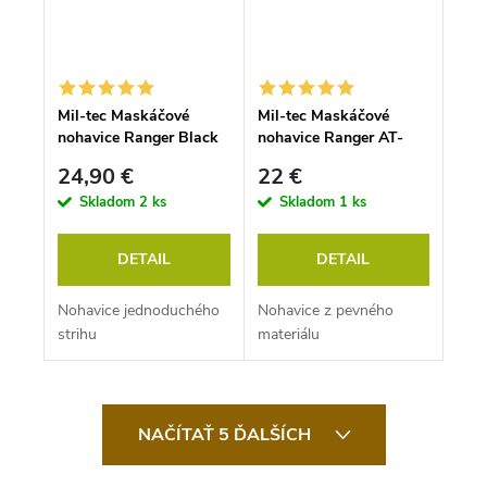
Mil-tec Maskáčové
Mil-tec Maskáčové
nohavice Ranger Black
nohavice Ranger AT-
digital
digital
24,90 €
22 €
Skladom
2 ks
Skladom
1 ks
DETAIL
DETAIL
Nohavice jednoduchého
Nohavice z pevného
strihu
materiálu
O
v
NAČÍTAŤ 5 ĎALŠÍCH
l
á
d