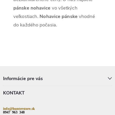
pánske nohavice
vo všetkých
veľkostiach.
Nohavice pánske
vhodné
do každého počasia.
Z
á
p
Informácie pre vás
ä
t
KONTAKT
i
e
info@hunterstore.sk
0947 963 348