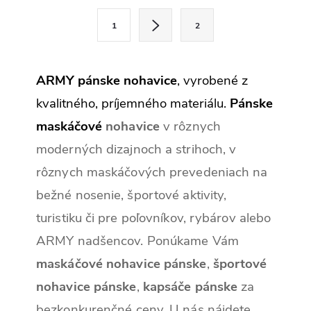
a
S
c
1
2
t
i
e
r
p
r
á
ARMY pánske nohavice
, vyrobené z
v
n
k
kvalitného, príjemného materiálu.
Pánske
y
k
v
maskáčové
nohavice
v rôznych
ý
o
p
moderných dizajnoch a strihoch, v
v
i
s
a
rôznych maskáčových prevedeniach na
u
n
bežné nosenie, športové aktivity,
i
turistiku či pre poľovníkov, rybárov alebo
e
ARMY nadšencov. Ponúkame Vám
maskáčové nohavice pánske
,
športové
nohavice pánske
,
kapsáče pánske
za
bezkonkurenčné ceny. U nás nájdete