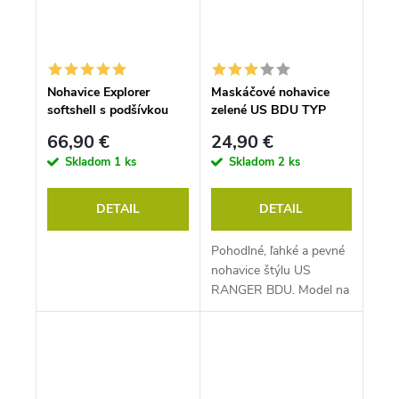
Nohavice Explorer
Maskáčové nohavice
softshell s podšívkou
zelené US BDU TYP
čierne, Miltec
RANGER MILTEC
66,90 €
24,90 €
Skladom
1 ks
Skladom
2 ks
DETAIL
DETAIL
Pohodlné, ľahké a pevné
nohavice štýlu US
RANGER BDU. Model na
fotkách má na sebe
veľkosť M