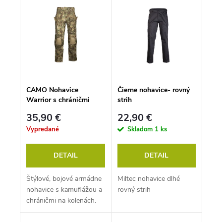
ý
Najdrahšie
i
p
e
i
p
Najpredávanejšie
s
r
p
o
Abecedne
r
d
o
u
d
k
u
t
k
o
CAMO Nohavice
Čierne nohavice- rovný
t
v
Warrior s chráničmi
strih
o
v
35,90 €
22,90 €
Vypredané
Skladom
1 ks
DETAIL
DETAIL
Štýlové, bojové armádne
Miltec nohavice dlhé
nohavice s kamuflážou a
rovný strih
chráničmi na kolenách.