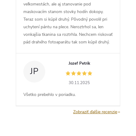
veľkomestách, ale aj stanovanie pod
maskovacím stanom stovky hodín dokopy.
Teraz som si kúpil druhý. Pôvodný povolil pri
uchytení pántu na plece. Neroztrhol sa, len
vonkajšia tkanina sa roztrhla. Nechcem riskovať
pád drahého fotoaparátu tak som kúpil druhý.
Jozef Petrik
JP
30.11.2025
Všetko prebehlo v poriadku.
Zobraziť ďalšie recenzie