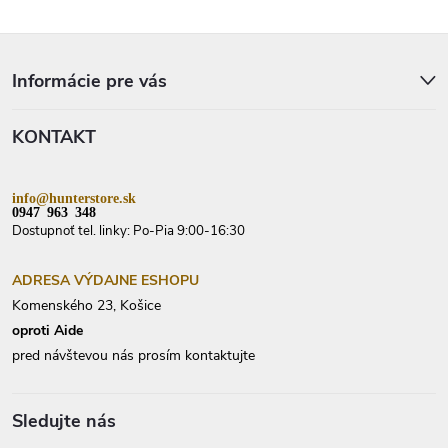
Z
á
p
Informácie pre vás
ä
t
KONTAKT
i
e
info@hunterstore.sk
0947 963 348
Dostupnoť tel. linky: Po-Pia 9:00-16:30
ADRESA VÝDAJNE ESHOPU
Komenského 23, Košice
oproti Aide
pred návštevou nás prosím kontaktujte
Sledujte nás