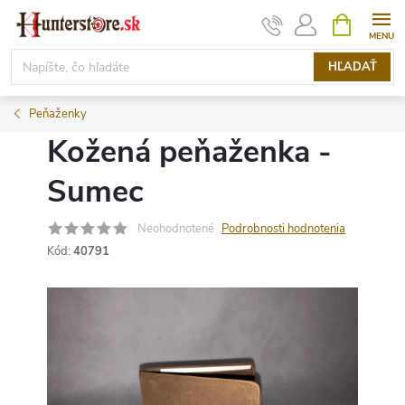
Prejsť
NÁKUPN
KOŠÍK
na
obsah
HĽADAŤ
Peňaženky
Kožená peňaženka -
Sumec
Neohodnotené
Podrobnosti hodnotenia
Kód:
40791