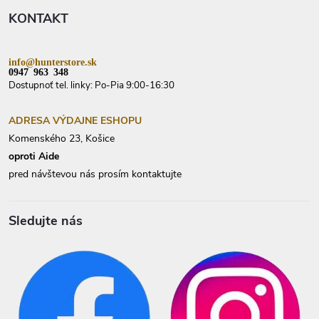
t
KONTAKT
i
e
info@hunterstore.sk
0947 963 348
Dostupnoť tel. linky: Po-Pia 9:00-16:30
ADRESA VÝDAJNE ESHOPU
Komenského 23, Košice
oproti Aide
pred návštevou nás prosím kontaktujte
Sledujte nás