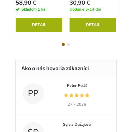
58,90 €
30,90 €
34
Skladom
1 ks
Dodanie 5-14 dní
S
DETAIL
DETAIL
Peter Poláš
PP
27.7.2026
Sylvia Dučajová