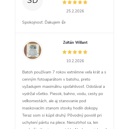
SD
25.2.2026
Spokojnosť. Ďakujem 👍
Zoltán Willant
ZW
10.2.2026
Batoh používam 7 rokov extrémne veľa krát a s
cenným fotoaparátom v batohu, preto
vyžadujem maximálnu spoľahlivosť. Odolával a
vydržal všetko. Piesok, bahno, vodu, cesty po
veľkomestách, ale aj stanovanie pod
maskovacím stanom stovky hodín dokopy.
Teraz som si kúpil druhý. Pôvodný povolil pri
uchytení pántu na plece. Neroztrhol sa, len