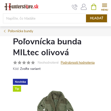
Prejsť
NÁKUPN
KOŠÍK
na
obsah
HĽADAŤ
Poľovnícke bundy
Poľovnícka bunda
MILtec olivová
Neohodnotené
Podrobnosti hodnotenia
Kód:
Zvoľte variant
Novinka
Tip