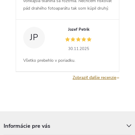
vonkajšia tkanina sa roztrhla. Nechcem riskovať
pád drahého fotoaparátu tak som kúpil druhý.
Jozef Petrik
JP
30.11.2025
Všetko prebehlo v poriadku.
Zobraziť ďalšie recenzie
Z
á
p
Informácie pre vás
ä