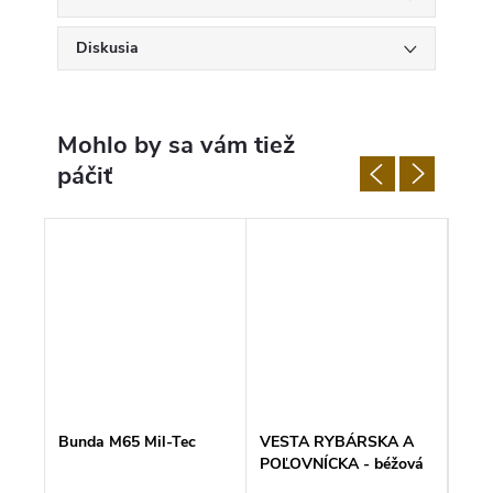
Diskusia
Bunda M65 Mil-Tec
VESTA RYBÁRSKA A
MilT
POĽOVNÍCKA - béžová
rybá