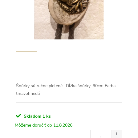
Šnúrky sú ručne pletené.
Dĺžka šnúrky: 90cm
Farba:
tmavohnedá
Skladom
1 ks
11.8.2026