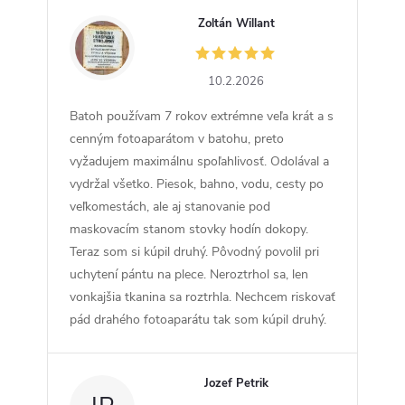
Zoltán Willant
ZW
10.2.2026
Batoh používam 7 rokov extrémne veľa krát a s
cenným fotoaparátom v batohu, preto
vyžadujem maximálnu spoľahlivosť. Odolával a
vydržal všetko. Piesok, bahno, vodu, cesty po
veľkomestách, ale aj stanovanie pod
maskovacím stanom stovky hodín dokopy.
Teraz som si kúpil druhý. Pôvodný povolil pri
uchytení pántu na plece. Neroztrhol sa, len
vonkajšia tkanina sa roztrhla. Nechcem riskovať
pád drahého fotoaparátu tak som kúpil druhý.
Jozef Petrik