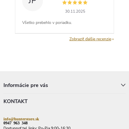
JP
30.11.2025
Všetko prebehlo v poriadku.
Zobraziť ďalšie recenzie
Z
á
p
Informácie pre vás
ä
t
KONTAKT
i
e
info@hunterstore.sk
0947 963 348
Dostupnoť tel. linky: Po-Pia 9:00-16:30