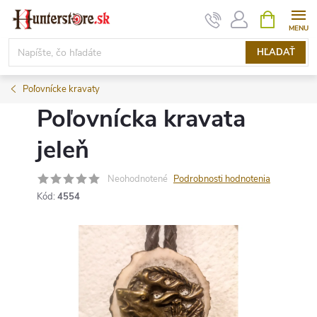
Prejsť
NÁKUPN
KOŠÍK
na
obsah
HĽADAŤ
Poľovnícke kravaty
Poľovnícka kravata
jeleň
Neohodnotené
Podrobnosti hodnotenia
Kód:
4554