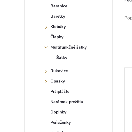
Pod
Baranice
Baretky
Pop
Klobúky
Čiapky
Multifunkčné šatky
Šatky
Rukavice
Opasky
Pršiplášte
Narámok prežitia
Doplnky
Peňaženky