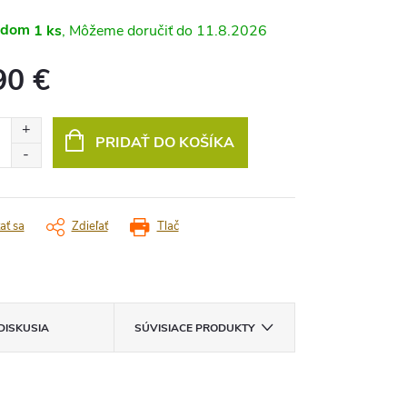
adom
1 ks
11.8.2026
90 €
vá
PRIDAŤ DO KOŠÍKA
ať sa
Zdieľať
Tlač
DISKUSIA
SÚVISIACE PRODUKTY