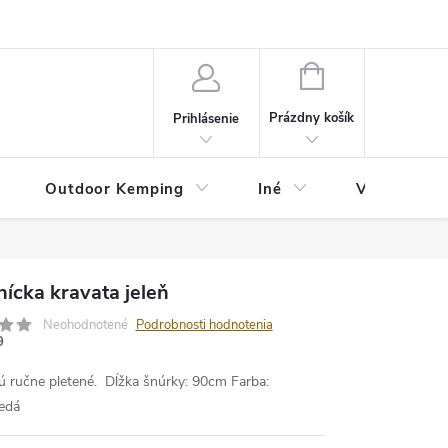
va
Partneri
Cookies
GDPR
Veľkostná tabuľka
Moja 
NÁKUPNÝ
KOŠÍK
Prázdny košík
Prihlásenie
Outdoor Kemping
Iné
Veľkostná t
ícka kravata jeleň
Neohodnotené
Podrobnosti hodnotenia
9
ú ručne pletené.
Dĺžka šnúrky: 90cm
Farba:
edá