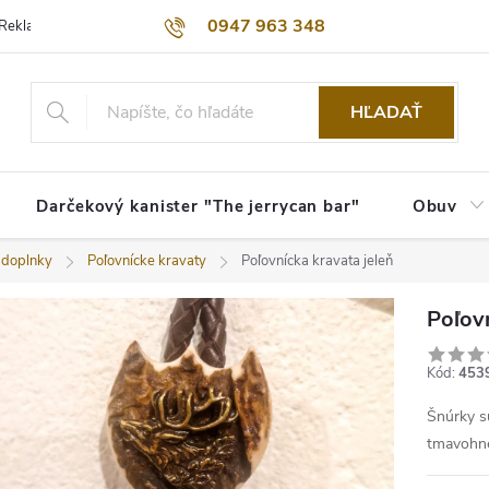
0947 963 348
Reklamačný poriadok
Obchodné podmienky
Kontakty
Dopra
HĽADAŤ
Darčekový kanister "The jerrycan bar"
Obuv
 doplnky
Poľovnícke kravaty
Poľovnícka kravata jeleň
Poľovn
Kód:
453
Šnúrky s
tmavohn