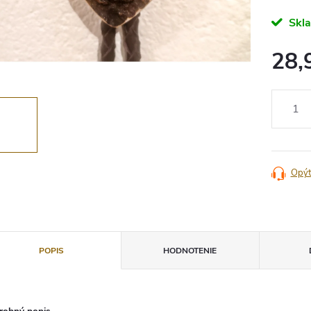
Skl
28,
Jednotko
cena:
Opýt
POPIS
HODNOTENIE