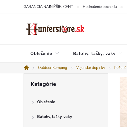
Prejsť
GARANCIA NAJNIŽŠIEJ CENY
Hodnotenie obchodu
na
obsah
Oblečenie
Batohy, tašky, vaky
Outdoor Kemping
Vojenské doplnky
Kožené
Domov
B
Preskočiť
o
Kategórie
kategórie
č
n
ý
Oblečenie
p
a
n
Batohy, tašky, vaky
e
l