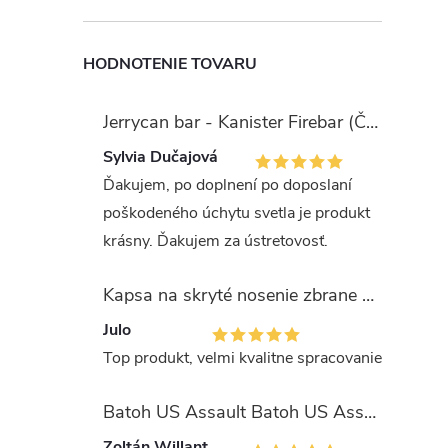
HODNOTENIE TOVARU
Jerrycan bar - Kanister Firebar (Červený)
Sylvia Dučajová
Ďakujem, po doplnení po doposlaní
poškodeného úchytu svetla je produkt
krásny. Ďakujem za ústretovosť.
Kapsa na skryté nosenie zbrane OLIVA (veľkosť Glock 17/19)
Julo
Top produkt, velmi kvalitne spracovanie
Batoh US Assault Batoh US Assault "LASER CUT" 36l MULTIT.
Zoltán Willant