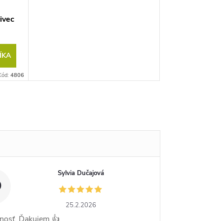
ivec
ÍKA
Kód:
4806
Sylvia Dučajová
D
25.2.2026
nosť. Ďakujem 👍