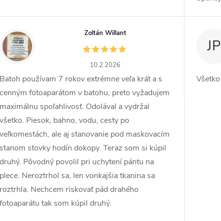
Zoltán Willant
ZW
JP
10.2.2026
Batoh používam 7 rokov extrémne veľa krát a s
Všetko
cenným fotoaparátom v batohu, preto vyžadujem
maximálnu spoľahlivosť. Odolával a vydržal
všetko. Piesok, bahno, vodu, cesty po
veľkomestách, ale aj stanovanie pod maskovacím
stanom stovky hodín dokopy. Teraz som si kúpil
druhý. Pôvodný povolil pri uchytení pántu na
plece. Neroztrhol sa, len vonkajšia tkanina sa
roztrhla. Nechcem riskovať pád drahého
fotoaparátu tak som kúpil druhý.