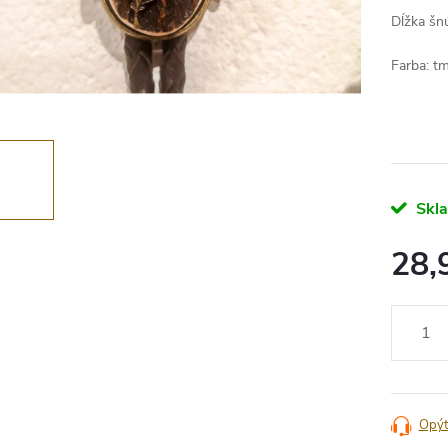
Dĺžka šn
Farba: t
Skl
28,
Jednotko
cena:
Opýt