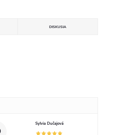
DISKUSIA
Sylvia Dučajová
D