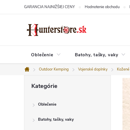
Prejsť
GARANCIA NAJNIŽŠIEJ CENY
Hodnotenie obchodu
na
obsah
Oblečenie
Batohy, tašky, vaky
Outdoor Kemping
Vojenské doplnky
Kožené
Domov
B
Preskočiť
o
Kategórie
kategórie
č
n
ý
Oblečenie
p
a
n
Batohy, tašky, vaky
e
l