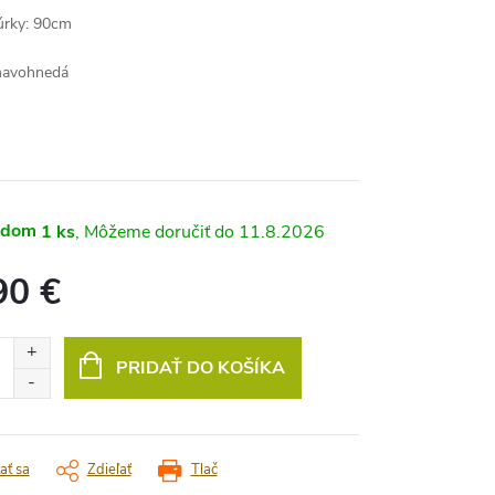
úrky: 90cm
mavohnedá
adom
1 ks
11.8.2026
90 €
vá
PRIDAŤ DO KOŠÍKA
ať sa
Zdieľať
Tlač