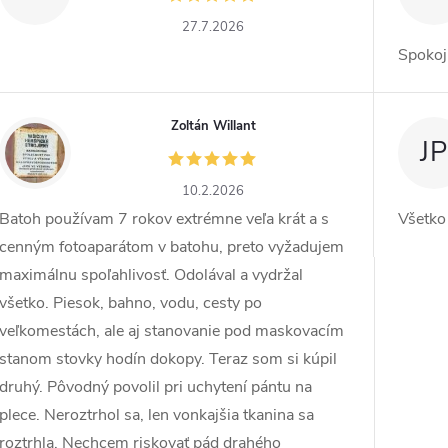
27.7.2026
Spokoj
Zoltán Willant
ZW
JP
10.2.2026
Batoh používam 7 rokov extrémne veľa krát a s
Všetko
cenným fotoaparátom v batohu, preto vyžadujem
maximálnu spoľahlivosť. Odolával a vydržal
všetko. Piesok, bahno, vodu, cesty po
veľkomestách, ale aj stanovanie pod maskovacím
stanom stovky hodín dokopy. Teraz som si kúpil
druhý. Pôvodný povolil pri uchytení pántu na
plece. Neroztrhol sa, len vonkajšia tkanina sa
roztrhla. Nechcem riskovať pád drahého