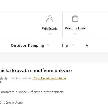
va
Partneri
Cookies
GDPR
Veľkostná tabuľka
Moja 
NÁKUPNÝ
KOŠÍK
Prázdny košík
Prihlásenie
Outdoor Kemping
Iné
Veľkostná t
nícka kravata s motívom bukvice
Neohodnotené
Podrobnosti hodnotenia
9
s motívom bukvice v rôznych prevedeniach.
ú ručne pletené.