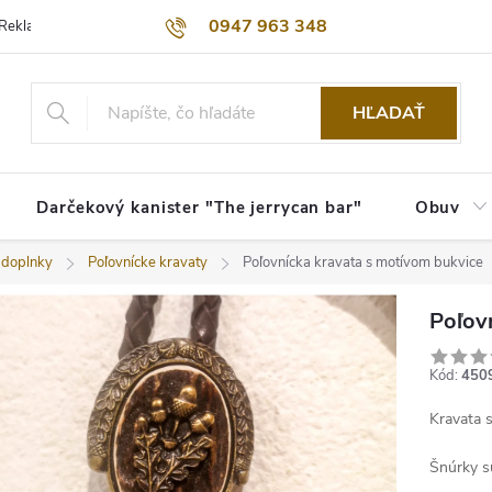
0947 963 348
Reklamačný poriadok
Obchodné podmienky
Kontakty
Dopra
HĽADAŤ
Darčekový kanister "The jerrycan bar"
Obuv
 doplnky
Poľovnícke kravaty
Poľovnícka kravata s motívom bukvice
Poľov
Kód:
450
Kravata 
Šnúrky s