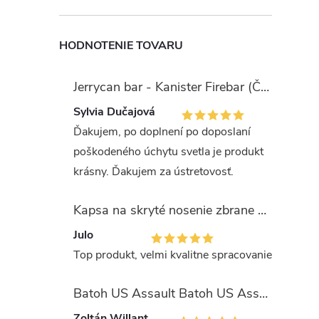
HODNOTENIE TOVARU
Jerrycan bar - Kanister Firebar (Červený)
Sylvia Dučajová
Ďakujem, po doplnení po doposlaní
poškodeného úchytu svetla je produkt
krásny. Ďakujem za ústretovosť.
Kapsa na skryté nosenie zbrane OLIVA (veľkosť Glock 17/19)
Julo
Top produkt, velmi kvalitne spracovanie
Batoh US Assault Batoh US Assault "LASER CUT" 36l MULTIT.
Zoltán Willant