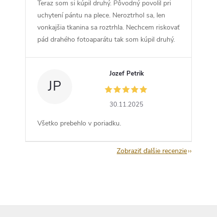
Teraz som si kúpil druhý. Pôvodný povolil pri
uchytení pántu na plece. Neroztrhol sa, len
vonkajšia tkanina sa roztrhla. Nechcem riskovať
pád drahého fotoaparátu tak som kúpil druhý.
Jozef Petrik
JP
30.11.2025
Všetko prebehlo v poriadku.
Zobraziť ďalšie recenzie
Z