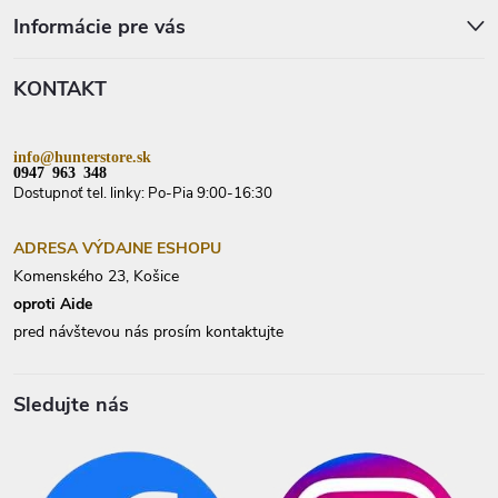
á
p
Informácie pre vás
ä
t
KONTAKT
i
e
info@hunterstore.sk
0947 963 348
Dostupnoť tel. linky: Po-Pia 9:00-16:30
ADRESA VÝDAJNE ESHOPU
Komenského 23, Košice
oproti Aide
pred návštevou nás prosím kontaktujte
Sledujte nás