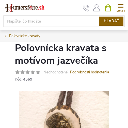
Prejsť
NÁKUPN
KOŠÍK
na
obsah
HĽADAŤ
Poľovnícke kravaty
Poľovnícka kravata s
motívom jazvečíka
Neohodnotené
Podrobnosti hodnotenia
Kód:
4569