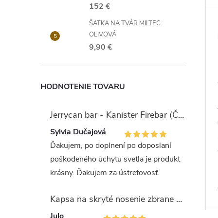
152 €
ŠATKA NA TVÁR MILTEC
OLIVOVÁ
9,90 €
HODNOTENIE TOVARU
Jerrycan bar - Kanister Firebar (Červený)
Sylvia Dučajová
Ďakujem, po doplnení po doposlaní
poškodeného úchytu svetla je produkt
krásny. Ďakujem za ústretovosť.
Kapsa na skryté nosenie zbrane OLIVA (veľkosť Glock 17/19)
Julo