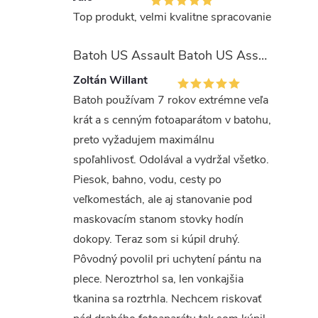
Top produkt, velmi kvalitne spracovanie
Batoh US Assault Batoh US Assault "LASER CUT" 36l MULTIT.
Zoltán Willant
Batoh používam 7 rokov extrémne veľa
krát a s cenným fotoaparátom v batohu,
preto vyžadujem maximálnu
spoľahlivosť. Odolával a vydržal všetko.
Piesok, bahno, vodu, cesty po
veľkomestách, ale aj stanovanie pod
maskovacím stanom stovky hodín
dokopy. Teraz som si kúpil druhý.
Pôvodný povolil pri uchytení pántu na
plece. Neroztrhol sa, len vonkajšia
tkanina sa roztrhla. Nechcem riskovať