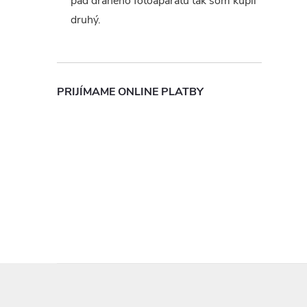
pád drahého fotoaparátu tak som kúpil
druhý.
PRIJÍMAME ONLINE PLATBY
Z
á
p