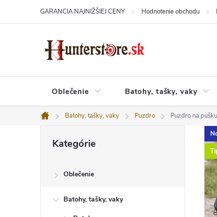
Prejsť
GARANCIA NAJNIŽŠIEJ CENY
Hodnotenie obchodu
na
obsah
Oblečenie
Batohy, tašky, vaky
Batohy, tašky, vaky
Puzdro
Puzdro na pušk
Domov
B
Preskočiť
No
o
Kategórie
kategórie
č
Ti
n
ý
Oblečenie
p
a
n
Batohy, tašky, vaky
e
l