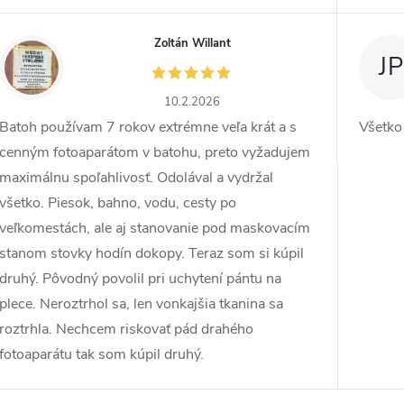
Zoltán Willant
ZW
JP
10.2.2026
Batoh používam 7 rokov extrémne veľa krát a s
Všetko
cenným fotoaparátom v batohu, preto vyžadujem
maximálnu spoľahlivosť. Odolával a vydržal
všetko. Piesok, bahno, vodu, cesty po
veľkomestách, ale aj stanovanie pod maskovacím
stanom stovky hodín dokopy. Teraz som si kúpil
druhý. Pôvodný povolil pri uchytení pántu na
plece. Neroztrhol sa, len vonkajšia tkanina sa
roztrhla. Nechcem riskovať pád drahého
fotoaparátu tak som kúpil druhý.