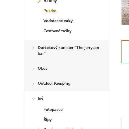
Batohy
Puzdro
Vodotesné vaky
Cestovné tašky
Darčekový kanister "The jerrycan
bar"
Obuv
Outdoor Kemping
Iné
Fotopasce
Šípy