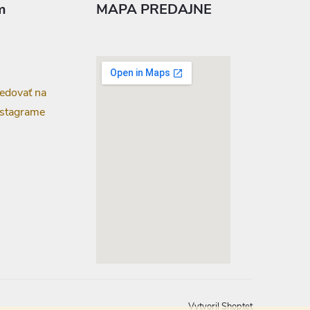
m
MAPA PREDAJNE
edovať na
nstagrame
google-map-generator.com
Vytvoril Shoptet