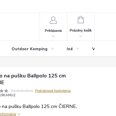
va
Partneri
Cookies
GDPR
Veľkostná tabuľka
Moja 
NÁKUPNÝ
KOŠÍK
Prázdny košík
Prihlásenie
Outdoor Kemping
Iné
Veľkostná t
o na pušku Ballpolo 125 cm
NE
Neohodnotené
Podrobnosti hodnotenia
19KAMU2
 na pušku Ballpolo 125 cm ČIERNE.
informácie