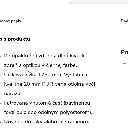
robný popis
Dod
pis produktu:
Pr
Kompaktné puzdro na dlhú loveckú
zbraň s optikou v čiernej farbe.
Celková dĺžka 1250 mm. Výstuha je
kvalitná 20 mm PUR pena odolná voči
nárazu.
Futrovaná vnútorná časť (bavlnenou
textíliou alebo odolným polyesterom).
Nosenie do ruky alebo cez rameno,v