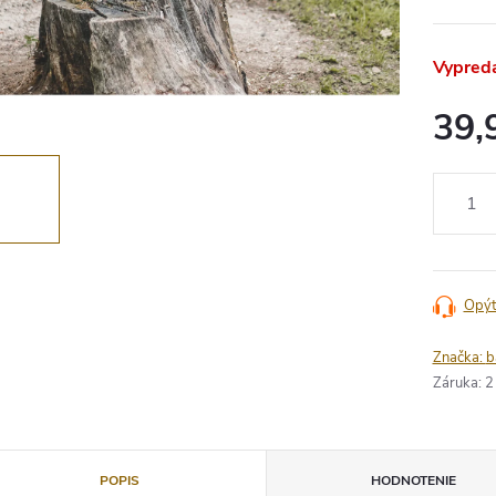
Vypred
39,
Jednotko
cena:
Opýt
Značka:
b
Záruka
:
2
POPIS
HODNOTENIE