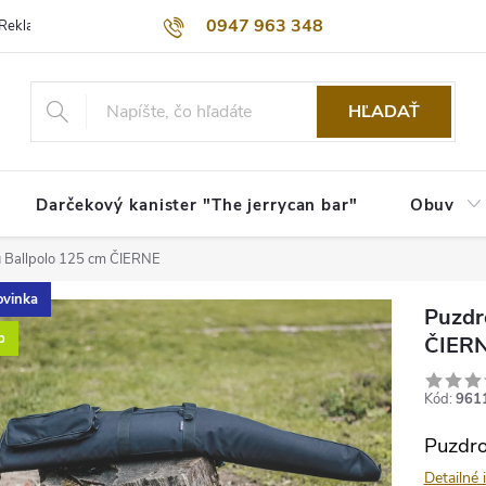
0947 963 348
Reklamačný poriadok
Obchodné podmienky
Kontakty
Dopra
HĽADAŤ
Darčekový kanister "The jerrycan bar"
Obuv
u Ballpolo 125 cm ČIERNE
vinka
Puzdr
p
ČIER
Kód:
961
Puzdro
Detailné 