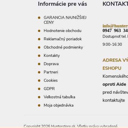
ä
Informácie pre vás
KONTAK
t
i
e
GARANCIA NAJNIŽŠIEJ
CENY
info@hunters
0947 963 34
Hodnotenie obchodu
Dostupnoť tel. 
Reklamačný poriadok
9:00-16:30
Obchodné podmienky
Kontakty
ADRESA V
Doprava
ESHOPU
Partneri
Komenského
Cookies
oproti Aide
GDPR
pred návšte
Veľkostná tabuľka
kontaktujte
Moja objednávka
Copyright 2026
Hunterstore.sk
. Všetky práva vyhradené.