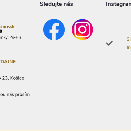
T
Sledujte nás
Instagra
tore.sk
8
linky: Po-Pia
Sl
I
ÝDAJNE
 23, Košice
vou nás prosím