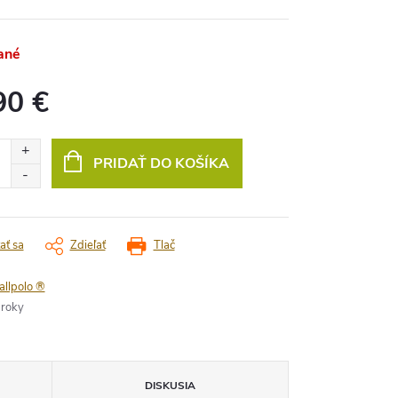
ané
90 €
vá
PRIDAŤ DO KOŠÍKA
ať sa
Zdieľať
Tlač
allpolo ®
 roky
DISKUSIA