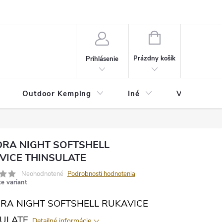
va
Partneri
Cookies
GDPR
Veľkostná tabuľka
Moja 
NÁKUPNÝ
KOŠÍK
Prázdny košík
Prihlásenie
Outdoor Kemping
Iné
Veľkostná t
RA NIGHT SOFTSHELL
VICE THINSULATE
Neohodnotené
Podrobnosti hodnotenia
te variant
A NIGHT SOFTSHELL RUKAVICE
ULATE.
Detailné informácie