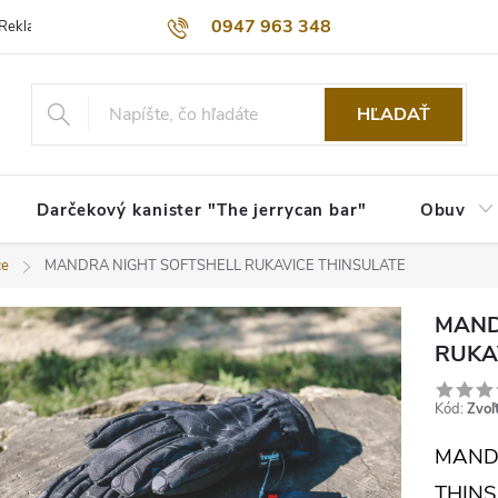
0947 963 348
Reklamačný poriadok
Obchodné podmienky
Kontakty
Dopra
HĽADAŤ
Darčekový kanister "The jerrycan bar"
Obuv
ce
MANDRA NIGHT SOFTSHELL RUKAVICE THINSULATE
MAND
RUKA
Kód:
Zvoľ
MANDR
THINS