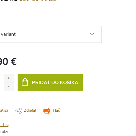
90 €
vá
PRIDAŤ DO KOŠÍKA
ať sa
Zdieľať
Tlač
ilTec
 roky