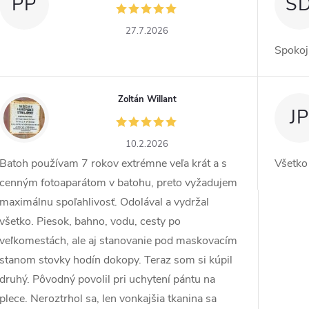
PP
S
27.7.2026
Spokoj
Zoltán Willant
ZW
JP
10.2.2026
Batoh používam 7 rokov extrémne veľa krát a s
Všetko
cenným fotoaparátom v batohu, preto vyžadujem
maximálnu spoľahlivosť. Odolával a vydržal
všetko. Piesok, bahno, vodu, cesty po
veľkomestách, ale aj stanovanie pod maskovacím
stanom stovky hodín dokopy. Teraz som si kúpil
druhý. Pôvodný povolil pri uchytení pántu na
plece. Neroztrhol sa, len vonkajšia tkanina sa