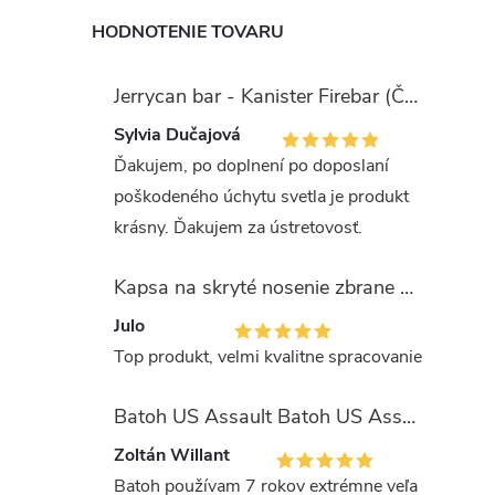
HODNOTENIE TOVARU
Jerrycan bar - Kanister Firebar (Červený)
Sylvia Dučajová
Ďakujem, po doplnení po doposlaní
poškodeného úchytu svetla je produkt
krásny. Ďakujem za ústretovosť.
Kapsa na skryté nosenie zbrane OLIVA (veľkosť Glock 17/19)
Julo
Top produkt, velmi kvalitne spracovanie
Batoh US Assault Batoh US Assault "LASER CUT" 36l MULTIT.
Zoltán Willant
Batoh používam 7 rokov extrémne veľa