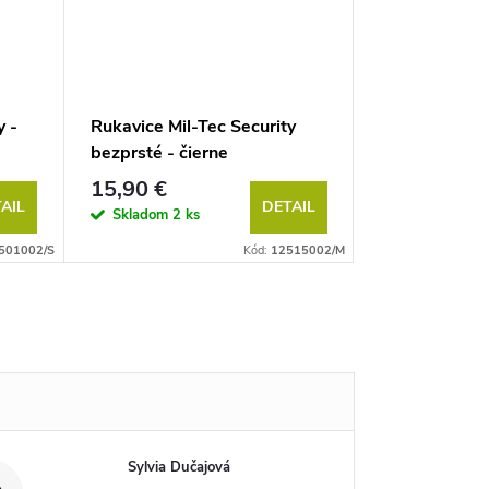
y -
Rukavice Mil-Tec Security
bezprsté - čierne
15,90 €
AIL
DETAIL
Skladom
2 ks
501002/S
Kód:
12515002/M
Sylvia Dučajová