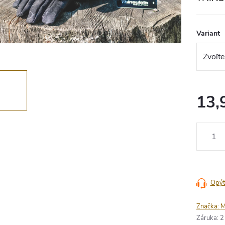
Variant
13,
Jednotko
cena:
Opýt
Značka:
M
Záruka
:
2