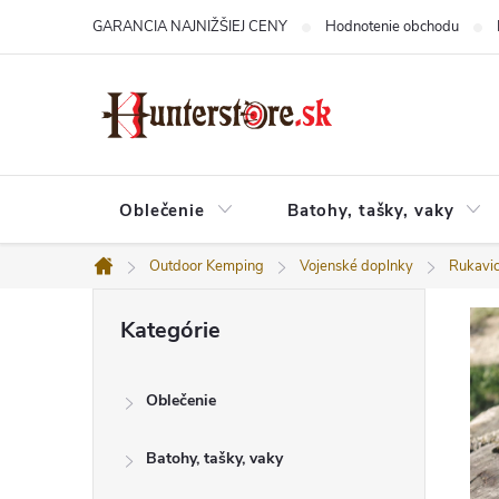
Prejsť
GARANCIA NAJNIŽŠIEJ CENY
Hodnotenie obchodu
na
obsah
Oblečenie
Batohy, tašky, vaky
Outdoor Kemping
Vojenské doplnky
Rukavi
Domov
B
Preskočiť
o
Kategórie
kategórie
č
n
ý
Oblečenie
p
a
n
Batohy, tašky, vaky
e
l