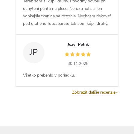
Teraz som si kúpil druhý. Pôvodný povolil pri
uchytení pántu na plece. Neroztrhol sa, len
vonkajšia tkanina sa roztrhla. Nechcem riskovať
pád drahého fotoaparátu tak som kúpil druhý.
Jozef Petrik
JP
30.11.2025
Všetko prebehlo v poriadku.
Zobraziť ďalšie recenzie
Z
á