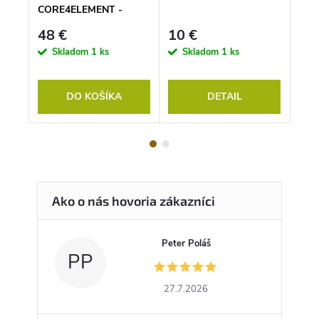
é
CORE4ELEMENT -
Tec 
ELEMENT GY
48 €
10 €
20
Skladom
1 ks
Skladom
1 ks
Doda
DO KOŠÍKA
DETAIL
Peter Poláš
PP
27.7.2026