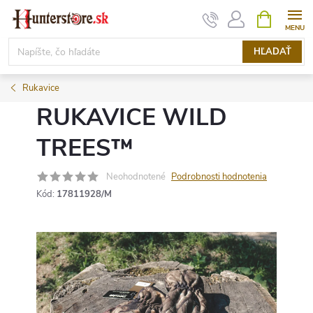
Prejsť
NÁKUPN
KOŠÍK
na
obsah
HĽADAŤ
Rukavice
RUKAVICE WILD
TREES™
Neohodnotené
Podrobnosti hodnotenia
Kód:
17811928/M