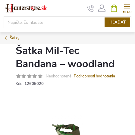
Prejsť
NÁKUPN
KOŠÍK
na
obsah
HĽADAŤ
Šatky
Šatka Mil-Tec
Bandana – woodland
Neohodnotené
Podrobnosti hodnotenia
Kód:
12605020