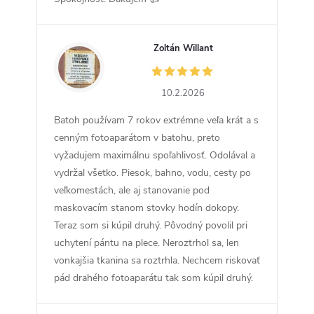
Zoltán Willant
ZW
10.2.2026
Batoh používam 7 rokov extrémne veľa krát a s
cenným fotoaparátom v batohu, preto
vyžadujem maximálnu spoľahlivosť. Odolával a
vydržal všetko. Piesok, bahno, vodu, cesty po
veľkomestách, ale aj stanovanie pod
maskovacím stanom stovky hodín dokopy.
Teraz som si kúpil druhý. Pôvodný povolil pri
uchytení pántu na plece. Neroztrhol sa, len
vonkajšia tkanina sa roztrhla. Nechcem riskovať
pád drahého fotoaparátu tak som kúpil druhý.