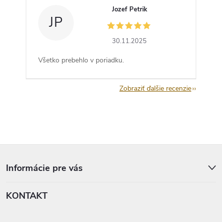
Jozef Petrik
JP
30.11.2025
Všetko prebehlo v poriadku.
Zobraziť ďalšie recenzie
Z
á
p
Informácie pre vás
ä
t
KONTAKT
i
e