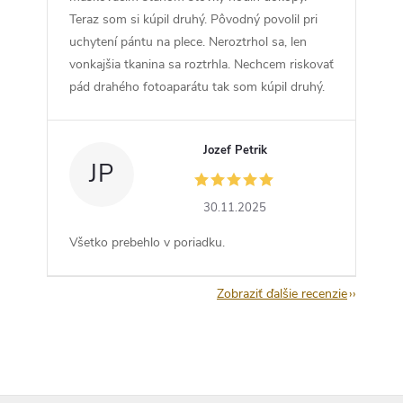
Teraz som si kúpil druhý. Pôvodný povolil pri
uchytení pántu na plece. Neroztrhol sa, len
vonkajšia tkanina sa roztrhla. Nechcem riskovať
pád drahého fotoaparátu tak som kúpil druhý.
Jozef Petrik
JP
30.11.2025
Všetko prebehlo v poriadku.
Zobraziť ďalšie recenzie
Z