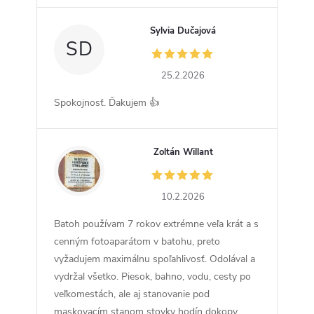
Sylvia Dučajová
SD
25.2.2026
Spokojnosť. Ďakujem 👍
Zoltán Willant
ZW
10.2.2026
Batoh používam 7 rokov extrémne veľa krát a s
cenným fotoaparátom v batohu, preto
vyžadujem maximálnu spoľahlivosť. Odolával a
vydržal všetko. Piesok, bahno, vodu, cesty po
veľkomestách, ale aj stanovanie pod
maskovacím stanom stovky hodín dokopy.