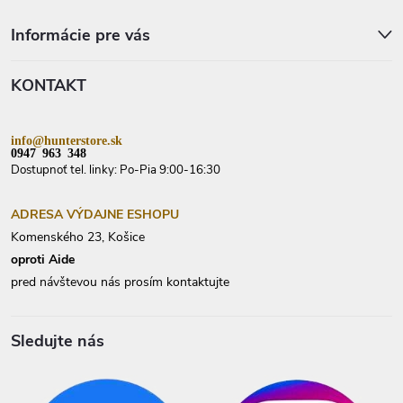
á
p
Informácie pre vás
ä
t
KONTAKT
i
e
info@hunterstore.sk
0947 963 348
Dostupnoť tel. linky: Po-Pia 9:00-16:30
ADRESA VÝDAJNE ESHOPU
Komenského 23, Košice
oproti Aide
pred návštevou nás prosím kontaktujte
Sledujte nás