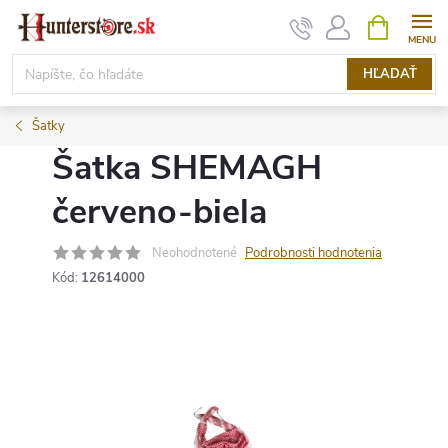
Prejsť
NÁKUPN
KOŠÍK
na
obsah
HĽADAŤ
Šatky
Šatka SHEMAGH
červeno-biela
Neohodnotené
Podrobnosti hodnotenia
Kód:
12614000