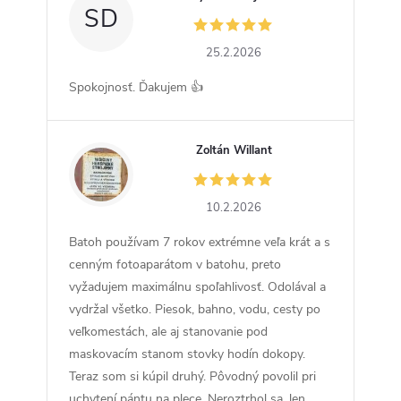
SD
25.2.2026
Spokojnosť. Ďakujem 👍
Zoltán Willant
ZW
10.2.2026
Batoh používam 7 rokov extrémne veľa krát a s
cenným fotoaparátom v batohu, preto
vyžadujem maximálnu spoľahlivosť. Odolával a
vydržal všetko. Piesok, bahno, vodu, cesty po
veľkomestách, ale aj stanovanie pod
maskovacím stanom stovky hodín dokopy.
Teraz som si kúpil druhý. Pôvodný povolil pri
uchytení pántu na plece. Neroztrhol sa, len