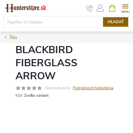
Prejsť
NÁKUPN
KOŠÍK
na
obsah
HĽADAŤ
Šípy
BLACKBIRD
FIBERGLASS
ARROW
Neohodnotené
Podrobnosti hodnotenia
Kód:
Zvoľte variant