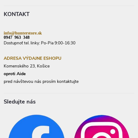
ä
t
KONTAKT
i
e
info@hunterstore.sk
0947 963 348
Dostupnoť tel. linky: Po-Pia 9:00-16:30
ADRESA VÝDAJNE ESHOPU
Komenského 23, Košice
oproti Aide
pred návštevou nás prosím kontaktujte
Sledujte nás