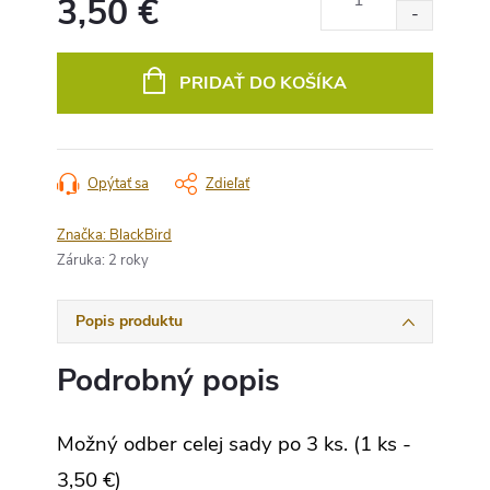
3,50 €
Jednotková
cena:
PRIDAŤ DO KOŠÍKA
Opýtať sa
Zdieľať
Značka:
BlackBird
Záruka
:
2 roky
Popis produktu
Podrobný popis
Možný odber celej sady po 3 ks. (1 ks -
3,50 €)