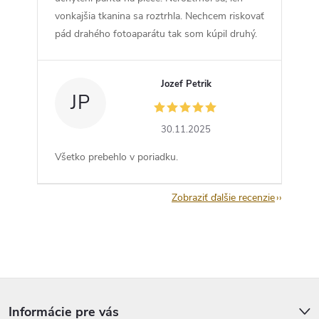
vonkajšia tkanina sa roztrhla. Nechcem riskovať
pád drahého fotoaparátu tak som kúpil druhý.
Jozef Petrik
JP
30.11.2025
Všetko prebehlo v poriadku.
Zobraziť ďalšie recenzie
Z
á
p
Informácie pre vás