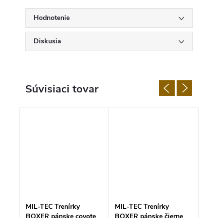
Hodnotenie
Diskusia
Súvisiaci tovar
MIL-TEC Trenírky
MIL-TEC Trenírky
MIL-
V
BOXER pánske coyote
BOXER pánske čierne
BOX