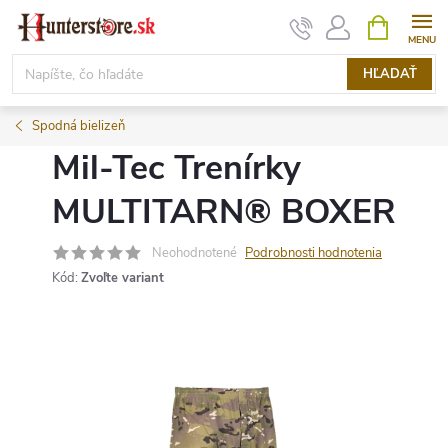
Prejsť
NÁKUPN
KOŠÍK
na
obsah
HĽADAŤ
Spodná bielizeň
Mil-Tec Trenírky
MULTITARN® BOXER
Neohodnotené
Podrobnosti hodnotenia
Kód:
Zvoľte variant