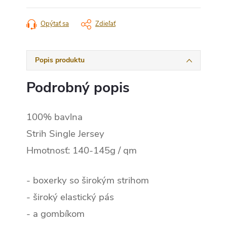
cena:
Opýtať sa
Zdieľať
Popis produktu
Podrobný popis
100% bavlna
Strih Single Jersey
Hmotnosť: 140-145g / qm
- boxerky so širokým strihom
- široký elastický pás
- a gombíkom