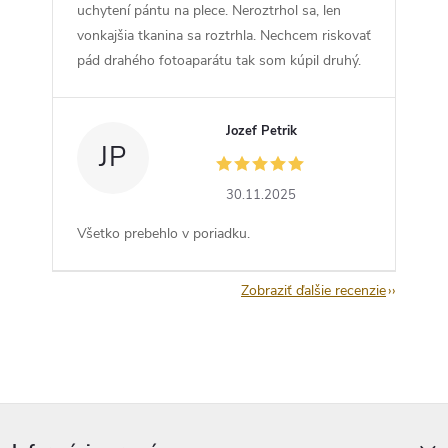
uchytení pántu na plece. Neroztrhol sa, len
vonkajšia tkanina sa roztrhla. Nechcem riskovať
pád drahého fotoaparátu tak som kúpil druhý.
Jozef Petrik
JP
30.11.2025
Všetko prebehlo v poriadku.
Zobraziť ďalšie recenzie
Z
á