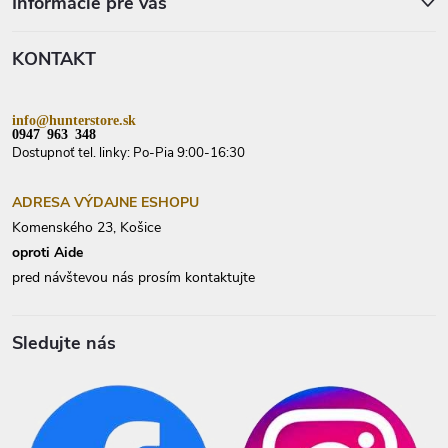
p
Informácie pre vás
ä
t
KONTAKT
i
e
info@hunterstore.sk
0947 963 348
Dostupnoť tel. linky: Po-Pia 9:00-16:30
ADRESA VÝDAJNE ESHOPU
Komenského 23, Košice
oproti Aide
pred návštevou nás prosím kontaktujte
Sledujte nás