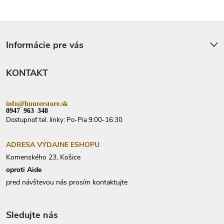
Z
á
p
Informácie pre vás
ä
t
KONTAKT
i
e
info@hunterstore.sk
0947 963 348
Dostupnoť tel. linky: Po-Pia 9:00-16:30
ADRESA VÝDAJNE ESHOPU
Komenského 23, Košice
oproti Aide
pred návštevou nás prosím kontaktujte
Sledujte nás