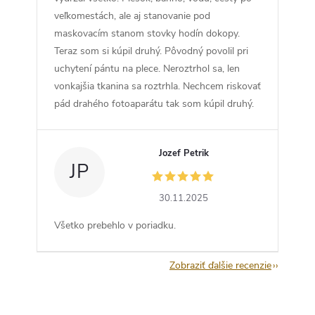
veľkomestách, ale aj stanovanie pod
maskovacím stanom stovky hodín dokopy.
Teraz som si kúpil druhý. Pôvodný povolil pri
uchytení pántu na plece. Neroztrhol sa, len
vonkajšia tkanina sa roztrhla. Nechcem riskovať
pád drahého fotoaparátu tak som kúpil druhý.
Jozef Petrik
JP
30.11.2025
Všetko prebehlo v poriadku.
Zobraziť ďalšie recenzie