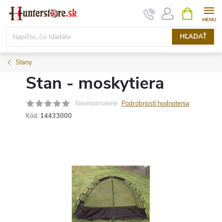
Prejsť
NÁKUPN
KOŠÍK
na
obsah
HĽADAŤ
Stany
Stan - moskytiera
Neohodnotené
Podrobnosti hodnotenia
Kód:
14433000