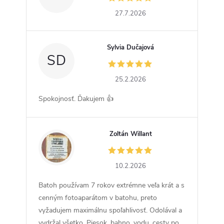
27.7.2026
Sylvia Dučajová
SD
25.2.2026
Spokojnosť. Ďakujem 👍
Zoltán Willant
ZW
10.2.2026
Batoh používam 7 rokov extrémne veľa krát a s
cenným fotoaparátom v batohu, preto
vyžadujem maximálnu spoľahlivosť. Odolával a
vydržal všetko. Piesok, bahno, vodu, cesty po