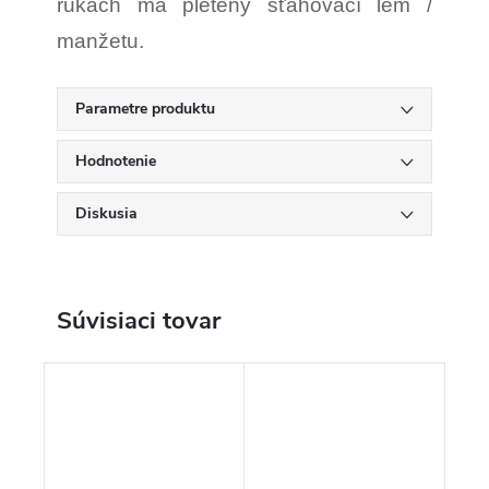
rukách má pletený sťahovací lem /
manžetu.
Parametre produktu
Hodnotenie
Diskusia
Súvisiaci tovar