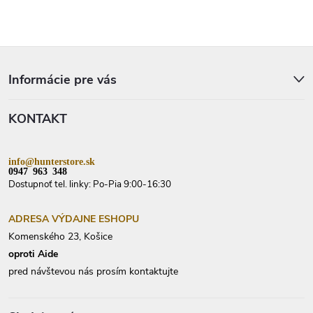
Z
á
p
Informácie pre vás
ä
t
KONTAKT
i
e
info@hunterstore.sk
0947 963 348
Dostupnoť tel. linky: Po-Pia 9:00-16:30
ADRESA VÝDAJNE ESHOPU
Komenského 23, Košice
oproti Aide
pred návštevou nás prosím kontaktujte