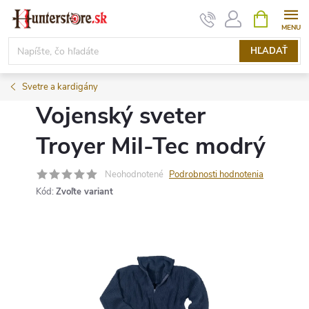
Prejsť
NÁKUPN
KOŠÍK
na
obsah
HĽADAŤ
Svetre a kardigány
Vojenský sveter
Troyer Mil-Tec modrý
Neohodnotené
Podrobnosti hodnotenia
Kód:
Zvoľte variant