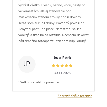
vydržal všetko. Piesok, bahno, vodu, cesty po
veľkomestách, ale aj stanovanie pod
maskovacím stanom stovky hodín dokopy.
Teraz som si kúpil druhý. Pôvodný povolil pri
uchytení pántu na plece. Neroztrhol sa, len
vonkajšia tkanina sa roztrhla. Nechcem riskovať
pád drahého fotoaparátu tak som kúpil druhý.
Jozef Petrik
JP
30.11.2025
Všetko prebehlo v poriadku.
Zobraziť ďalšie recenzie