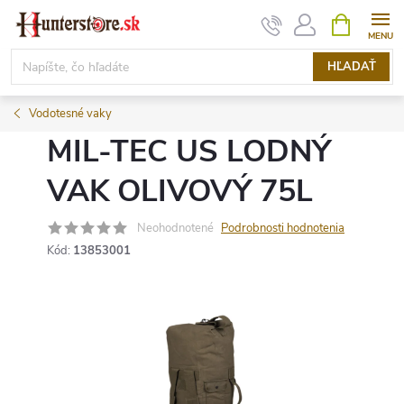
Prejsť
NÁKUPN
KOŠÍK
na
obsah
HĽADAŤ
Vodotesné vaky
MIL-TEC US LODNÝ
VAK OLIVOVÝ 75L
Neohodnotené
Podrobnosti hodnotenia
Kód:
13853001