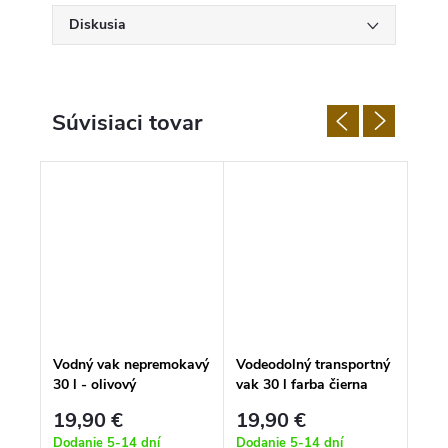
Diskusia
Súvisiaci tovar
rtný
Vodný vak nepremokavý
Vodeodolný transportný
Vode
a
30 l - olivový
vak 30 l farba čierna
vak 
19,90 €
19,90 €
19
Dodanie 5-14 dní
Dodanie 5-14 dní
S