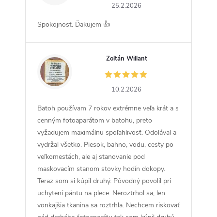
25.2.2026
Spokojnosť. Ďakujem 👍
Zoltán Willant
ZW
10.2.2026
Batoh používam 7 rokov extrémne veľa krát a s
cenným fotoaparátom v batohu, preto
vyžadujem maximálnu spoľahlivosť. Odolával a
vydržal všetko. Piesok, bahno, vodu, cesty po
veľkomestách, ale aj stanovanie pod
maskovacím stanom stovky hodín dokopy.
Teraz som si kúpil druhý. Pôvodný povolil pri
uchytení pántu na plece. Neroztrhol sa, len
vonkajšia tkanina sa roztrhla. Nechcem riskovať