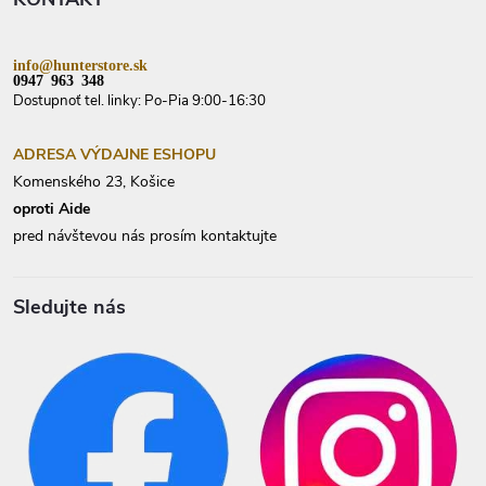
e
info@hunterstore.sk
0947 963 348
Dostupnoť tel. linky: Po-Pia 9:00-16:30
ADRESA VÝDAJNE ESHOPU
Komenského 23, Košice
oproti Aide
pred návštevou nás prosím kontaktujte
Sledujte nás