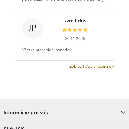
pád drahého fotoaparátu tak som kúpil druhý.
Jozef Petrik
JP
30.11.2025
Všetko prebehlo v poriadku.
Zobraziť ďalšie recenzie
Z
á
p
Informácie pre vás
ä
t
KONTAKT
i