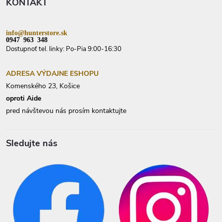
KONTAKT
i
e
info@hunterstore.sk
0947 963 348
Dostupnoť tel. linky: Po-Pia 9:00-16:30
ADRESA VÝDAJNE ESHOPU
Komenského 23, Košice
oproti Aide
pred návštevou nás prosím kontaktujte
Sledujte nás