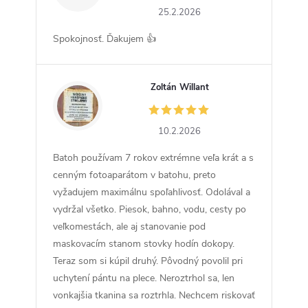
25.2.2026
Spokojnosť. Ďakujem 👍
Zoltán Willant
ZW
10.2.2026
Batoh používam 7 rokov extrémne veľa krát a s
cenným fotoaparátom v batohu, preto
vyžadujem maximálnu spoľahlivosť. Odolával a
vydržal všetko. Piesok, bahno, vodu, cesty po
veľkomestách, ale aj stanovanie pod
maskovacím stanom stovky hodín dokopy.
Teraz som si kúpil druhý. Pôvodný povolil pri
uchytení pántu na plece. Neroztrhol sa, len
vonkajšia tkanina sa roztrhla. Nechcem riskovať