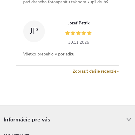
pád drahého fotoaparátu tak som kúpil druhý.
Jozef Petrik
JP
30.11.2025
Všetko prebehlo v poriadku.
Zobraziť ďalšie recenzie
Z
á
p
Informácie pre vás
ä
t