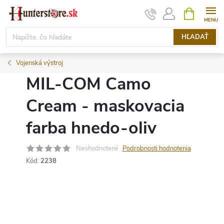
Prejsť
NÁKUPN
KOŠÍK
na
obsah
HĽADAŤ
Vojenská výstroj
MIL-COM Camo
Cream - maskovacia
farba hnedo-oliv
Neohodnotené
Podrobnosti hodnotenia
Kód:
2238