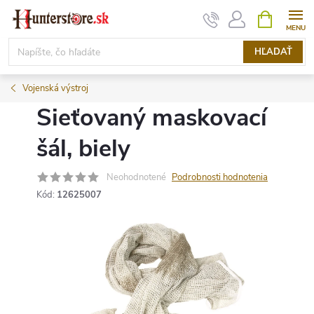
Prejsť
NÁKUPN
KOŠÍK
na
obsah
HĽADAŤ
Vojenská výstroj
Sieťovaný maskovací
šál, biely
Neohodnotené
Podrobnosti hodnotenia
Kód:
12625007