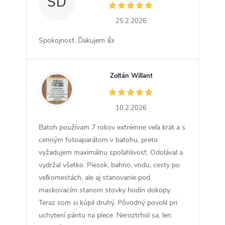
SD
25.2.2026
Spokojnosť. Ďakujem 👍
Zoltán Willant
ZW
10.2.2026
Batoh používam 7 rokov extrémne veľa krát a s
cenným fotoaparátom v batohu, preto
vyžadujem maximálnu spoľahlivosť. Odolával a
vydržal všetko. Piesok, bahno, vodu, cesty po
veľkomestách, ale aj stanovanie pod
maskovacím stanom stovky hodín dokopy.
Teraz som si kúpil druhý. Pôvodný povolil pri
uchytení pántu na plece. Neroztrhol sa, len