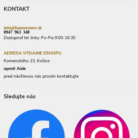
t
KONTAKT
i
e
info@hunterstore.sk
0947 963 348
Dostupnoť tel. linky: Po-Pia 9:00-16:30
ADRESA VÝDAJNE ESHOPU
Komenského 23, Košice
oproti Aide
pred návštevou nás prosím kontaktujte
Sledujte nás