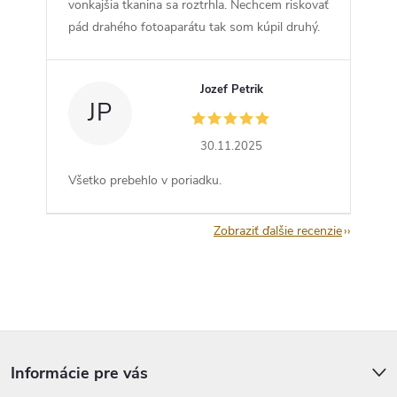
vonkajšia tkanina sa roztrhla. Nechcem riskovať
pád drahého fotoaparátu tak som kúpil druhý.
Jozef Petrik
JP
30.11.2025
Všetko prebehlo v poriadku.
Zobraziť ďalšie recenzie
Z
á
p
Informácie pre vás
ä