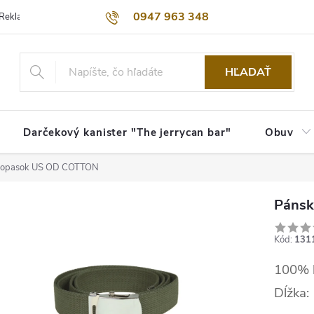
0947 963 348
Reklamačný poriadok
Obchodné podmienky
Kontakty
Dopra
HĽADAŤ
Darčekový kanister "The jerrycan bar"
Obuv
 opasok US OD COTTON
Pánsk
Kód:
131
100% 
Dĺžka: