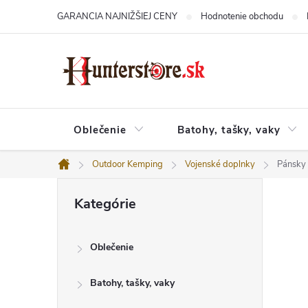
Prejsť
GARANCIA NAJNIŽŠIEJ CENY
Hodnotenie obchodu
na
obsah
Oblečenie
Batohy, tašky, vaky
Outdoor Kemping
Vojenské doplnky
Pánsky
Domov
B
Preskočiť
o
Kategórie
kategórie
č
n
ý
Oblečenie
p
a
n
Batohy, tašky, vaky
e
l