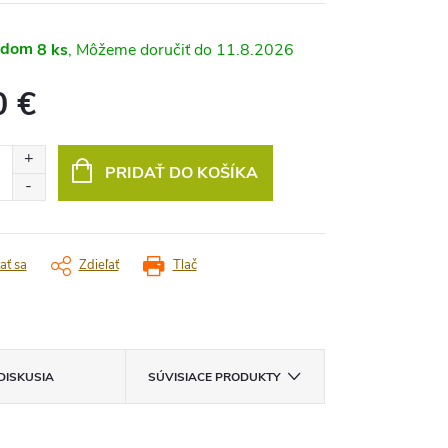
adom
8 ks
11.8.2026
0 €
vá
PRIDAŤ DO KOŠÍKA
ať sa
Zdieľať
Tlač
DISKUSIA
SÚVISIACE PRODUKTY