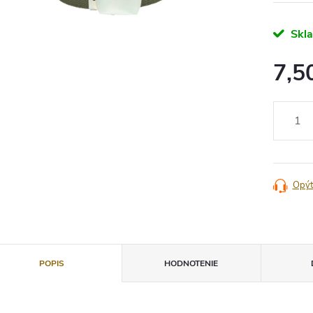
Skl
7,5
Jednotko
cena:
Opýt
POPIS
HODNOTENIE