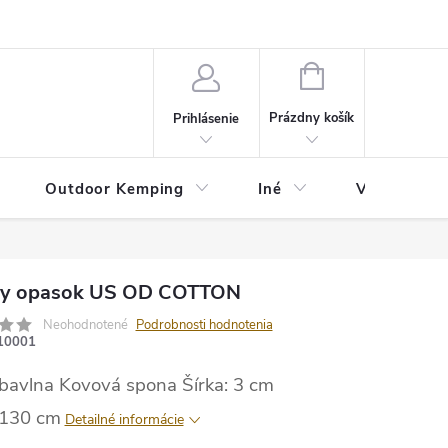
va
Partneri
Cookies
GDPR
Veľkostná tabuľka
Moja 
NÁKUPNÝ
KOŠÍK
Prázdny košík
Prihlásenie
Outdoor Kemping
Iné
Veľkostná t
y opasok US OD COTTON
Neohodnotené
Podrobnosti hodnotenia
10001
bavlna
Kovová spona
Šírka: 3 cm
 130 cm
Detailné informácie