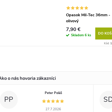
Opasok Mil-Tec 36mm -
olivový
7,90 €
DO KOŠ
Skladom
6 ks
Kód:
1
Peter Poláš
PP
S
27.7.2026