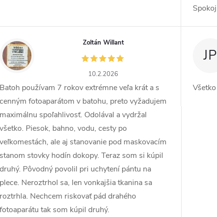
Spokoj
Zoltán Willant
ZW
JP
10.2.2026
Batoh používam 7 rokov extrémne veľa krát a s
Všetko
cenným fotoaparátom v batohu, preto vyžadujem
maximálnu spoľahlivosť. Odolával a vydržal
všetko. Piesok, bahno, vodu, cesty po
veľkomestách, ale aj stanovanie pod maskovacím
stanom stovky hodín dokopy. Teraz som si kúpil
druhý. Pôvodný povolil pri uchytení pántu na
plece. Neroztrhol sa, len vonkajšia tkanina sa
roztrhla. Nechcem riskovať pád drahého
fotoaparátu tak som kúpil druhý.