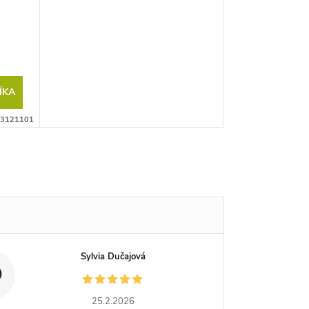
ÍKA
3121101
Sylvia Dučajová
D
25.2.2026