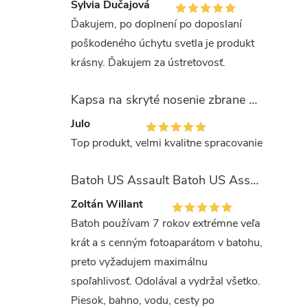
Sylvia Dučajová
Ďakujem, po doplnení po doposlaní
poškodeného úchytu svetla je produkt
krásny. Ďakujem za ústretovosť.
Kapsa na skryté nosenie zbrane OLIVA (veľkosť Glock 17/19)
Julo
Top produkt, velmi kvalitne spracovanie
Batoh US Assault Batoh US Assault "LASER CUT" 36l MULTIT.
Zoltán Willant
Batoh používam 7 rokov extrémne veľa
krát a s cenným fotoaparátom v batohu,
preto vyžadujem maximálnu
spoľahlivosť. Odolával a vydržal všetko.
Piesok, bahno, vodu, cesty po