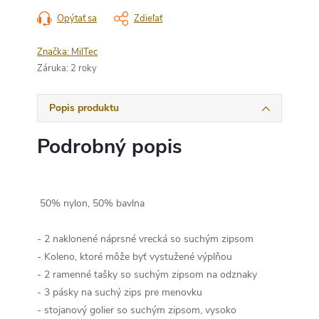
Opýtať sa
Zdieľať
Značka:
MilTec
Záruka
:
2 roky
Popis produktu
Podrobný popis
50% nylon, 50% bavlna
- 2 naklonené náprsné vrecká so suchým zipsom
- Koleno, ktoré môže byť vystužené výplňou
- 2 ramenné tašky so suchým zipsom na odznaky
- 3 pásky na suchý zips pre menovku
- stojanový golier so suchým zipsom, vysoko