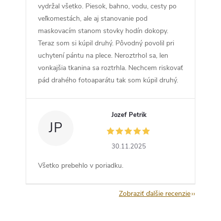
vydržal všetko. Piesok, bahno, vodu, cesty po
veľkomestách, ale aj stanovanie pod
maskovacím stanom stovky hodín dokopy.
Teraz som si kúpil druhý. Pôvodný povolil pri
uchytení pántu na plece. Neroztrhol sa, len
vonkajšia tkanina sa roztrhla. Nechcem riskovať
pád drahého fotoaparátu tak som kúpil druhý.
Jozef Petrik
JP
30.11.2025
Všetko prebehlo v poriadku.
Zobraziť ďalšie recenzie