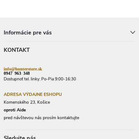
Z
á
p
Informácie pre vás
ä
t
KONTAKT
i
e
info@hunterstore.sk
0947 963 348
Dostupnoť tel. linky: Po-Pia 9:00-16:30
ADRESA VÝDAJNE ESHOPU
Komenského 23, Košice
oproti Aide
pred návštevou nás prosím kontaktujte
Sledujte nás