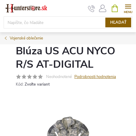
Prejsť
NÁKUPN
KOŠÍK
na
obsah
HĽADAŤ
Vojenské oblečenie
Blúza US ACU NYCO
R/S AT-DIGITAL
Neohodnotené
Podrobnosti hodnotenia
Kód:
Zvoľte variant