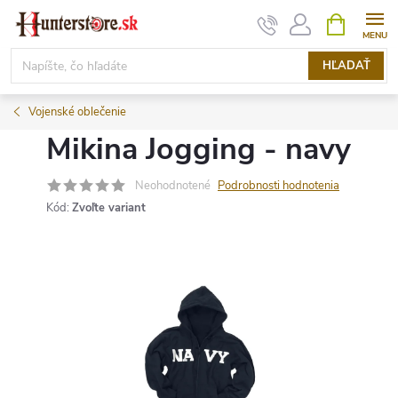
Prejsť
NÁKUPN
KOŠÍK
na
obsah
HĽADAŤ
Vojenské oblečenie
Mikina Jogging - navy
Neohodnotené
Podrobnosti hodnotenia
Kód:
Zvoľte variant