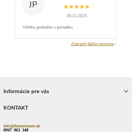
JP
30.11.2025
Všetko prebehlo v poriadku.
Zobraziť ďalšie recenzie
Z
á
p
Informácie pre vás
ä
t
KONTAKT
i
e
info@hunterstore.sk
0947 963 348