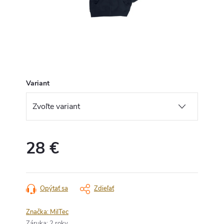
Variant
28 €
Jednotková
cena:
Opýtať sa
Zdieľať
Značka:
MilTec
Záruka
:
2 roky