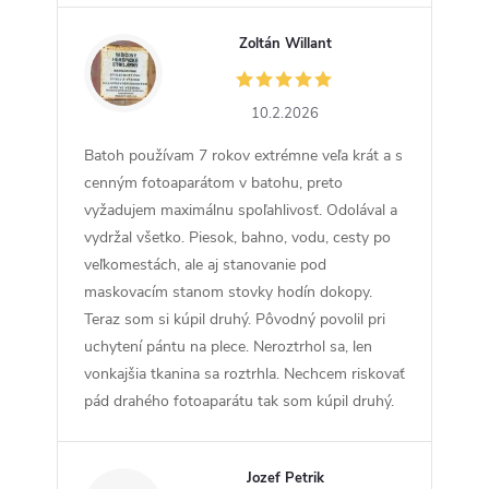
Zoltán Willant
ZW
10.2.2026
Batoh používam 7 rokov extrémne veľa krát a s
cenným fotoaparátom v batohu, preto
vyžadujem maximálnu spoľahlivosť. Odolával a
vydržal všetko. Piesok, bahno, vodu, cesty po
veľkomestách, ale aj stanovanie pod
maskovacím stanom stovky hodín dokopy.
Teraz som si kúpil druhý. Pôvodný povolil pri
uchytení pántu na plece. Neroztrhol sa, len
vonkajšia tkanina sa roztrhla. Nechcem riskovať
pád drahého fotoaparátu tak som kúpil druhý.
Jozef Petrik