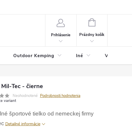
va
Partneri
Cookies
GDPR
Veľkostná tabuľka
Moja 
NÁKUPNÝ
KOŠÍK
Prázdny košík
Prihlásenie
Outdoor Kemping
Iné
Veľkostná t
 Mil-Tec - čierne
Neohodnotené
Podrobnosti hodnotenia
te variant
né športové tielko od nemeckej firmy
ec
Detailné informácie