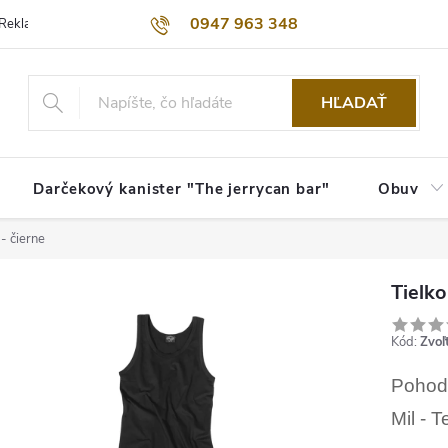
0947 963 348
Reklamačný poriadok
Obchodné podmienky
Kontakty
Dopra
HĽADAŤ
Darčekový kanister "The jerrycan bar"
Obuv
 - čierne
Tielko
Kód:
Zvoľ
Pohodl
Mil - T