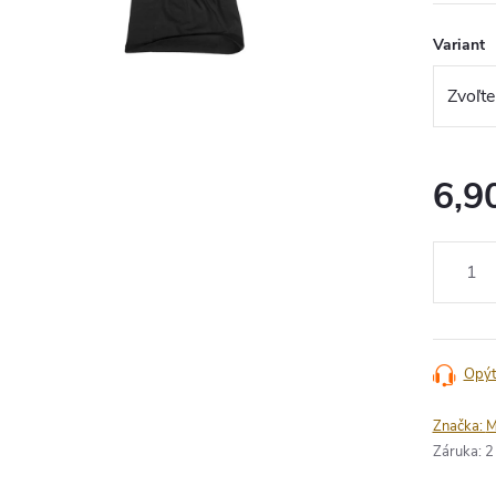
Variant
6,9
Jednotko
cena:
Opýt
Značka:
M
Záruka
:
2