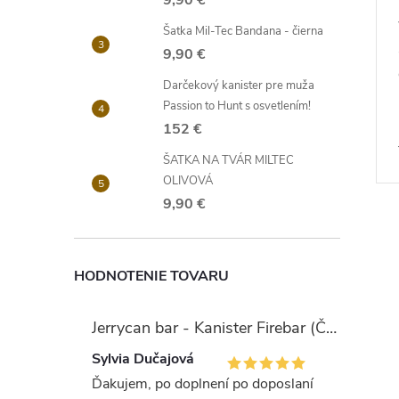
9,90 €
Šatka Mil-Tec Bandana - čierna
9,90 €
Darčekový kanister pre muža
Passion to Hunt s osvetlením!
152 €
ŠATKA NA TVÁR MILTEC
OLIVOVÁ
9,90 €
HODNOTENIE TOVARU
Jerrycan bar - Kanister Firebar (Červený)
Sylvia Dučajová
Ďakujem, po doplnení po doposlaní