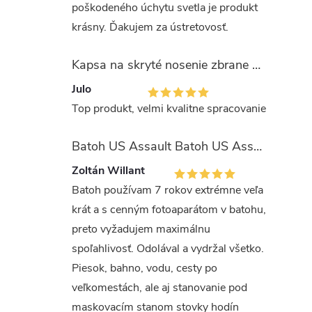
poškodeného úchytu svetla je produkt
krásny. Ďakujem za ústretovosť.
Kapsa na skryté nosenie zbrane OLIVA (veľkosť Glock 17/19)
Julo
Top produkt, velmi kvalitne spracovanie
Batoh US Assault Batoh US Assault "LASER CUT" 36l MULTIT.
Zoltán Willant
Batoh používam 7 rokov extrémne veľa
krát a s cenným fotoaparátom v batohu,
preto vyžadujem maximálnu
spoľahlivosť. Odolával a vydržal všetko.
Piesok, bahno, vodu, cesty po
veľkomestách, ale aj stanovanie pod
maskovacím stanom stovky hodín