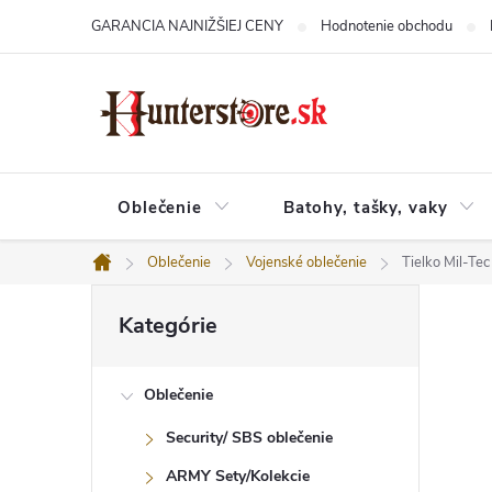
Prejsť
GARANCIA NAJNIŽŠIEJ CENY
Hodnotenie obchodu
na
obsah
Oblečenie
Batohy, tašky, vaky
Oblečenie
Vojenské oblečenie
Tielko Mil-Tec
Domov
B
Preskočiť
o
Kategórie
kategórie
č
n
ý
Oblečenie
p
a
Security/ SBS oblečenie
n
e
ARMY Sety/Kolekcie
l