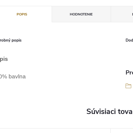
POPIS
HODNOTENIE
robný popis
Dod
pis
Pr
0% bavlna
Súvisiaci tova