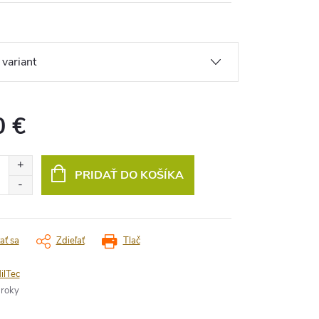
0 €
vá
PRIDAŤ DO KOŠÍKA
ať sa
Zdieľať
Tlač
ilTec
 roky