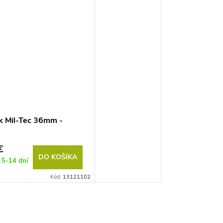
 Mil-Tec 36mm -
€
DO KOŠÍKA
 5-14 dní
Kód:
13121102