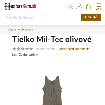
Prejsť
NÁKUPN
KOŠÍK
na
obsah
HĽADAŤ
Vojenské oblečenie
Tielko Mil-Tec olivové
Neohodnotené
Podrobnosti hodnotenia
Kód:
Zvoľte variant