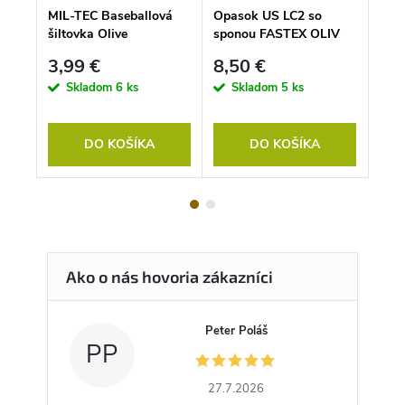
er na
MIL-TEC Baseballová
Opasok US LC2 so
Mili
vový
šiltovka Olive
sponou FASTEX OLIV
zips
3,99 €
8,50 €
51
Skladom
6 ks
Skladom
5 ks
Doda
DO KOŠÍKA
DO KOŠÍKA
Peter Poláš
PP
27.7.2026