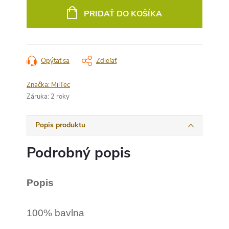
cena:
PRIDAŤ DO KOŠÍKA
Opýtať sa
Zdieľať
Značka:
MilTec
Záruka
:
2 roky
Popis produktu
Podrobný popis
Popis
100% bavlna