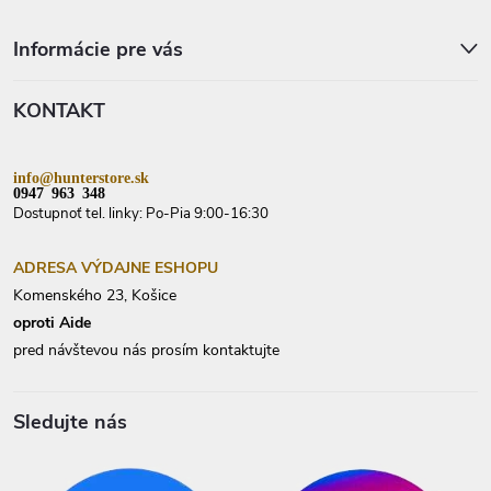
Z
á
p
Informácie pre vás
ä
t
KONTAKT
i
e
info@hunterstore.sk
0947 963 348
Dostupnoť tel. linky: Po-Pia 9:00-16:30
ADRESA VÝDAJNE ESHOPU
Komenského 23, Košice
oproti Aide
pred návštevou nás prosím kontaktujte
Sledujte nás