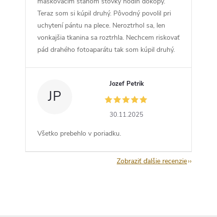
maskovacím stanom stovky hodín dokopy.
Teraz som si kúpil druhý. Pôvodný povolil pri
uchytení pántu na plece. Neroztrhol sa, len
vonkajšia tkanina sa roztrhla. Nechcem riskovať
pád drahého fotoaparátu tak som kúpil druhý.
Jozef Petrik
JP
30.11.2025
Všetko prebehlo v poriadku.
Zobraziť ďalšie recenzie