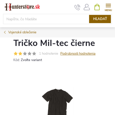
Prejsť
NÁKUPN
KOŠÍK
na
obsah
HĽADAŤ
Vojenské oblečenie
Tričko Mil-tec čierne
1 hodnotenie
Podrobnosti hodnotenia
Kód:
Zvoľte variant