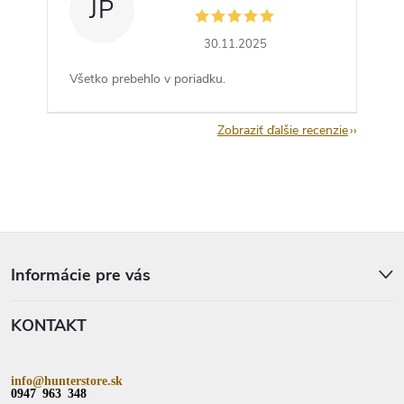
JP
30.11.2025
Všetko prebehlo v poriadku.
Zobraziť ďalšie recenzie
Z
á
p
Informácie pre vás
ä
t
KONTAKT
i
e
info@hunterstore.sk
0947 963 348