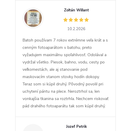
Zoltán Willant
ZW
10.2.2026
Batoh používam 7 rokov extrémne veľa krát a s
cenným fotoaparátom v batohu, preto
vyžadujem maximálnu spoľahlivosť. Odolával a
vydržal všetko. Piesok, bahno, vodu, cesty po
veľkomestách, ale aj stanovanie pod
maskovacím stanom stovky hodín dokopy.
Teraz som si kúpil druhý. Pôvodný povolil pri
uchytení pántu na plece. Neroztrhol sa, len
vonkajšia tkanina sa roztrhla. Nechcem riskovať
pád drahého fotoaparátu tak som kúpil druhý.
Jozef Petrik