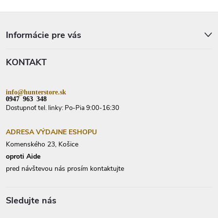
c
i
Z
e
á
p
p
Informácie pre vás
r
ä
v
t
k
KONTAKT
i
y
e
v
ý
p
info@hunterstore.sk
i
0947 963 348
s
Dostupnoť tel. linky: Po-Pia 9:00-16:30
u
ADRESA VÝDAJNE ESHOPU
Komenského 23, Košice
oproti Aide
pred návštevou nás prosím kontaktujte
Sledujte nás