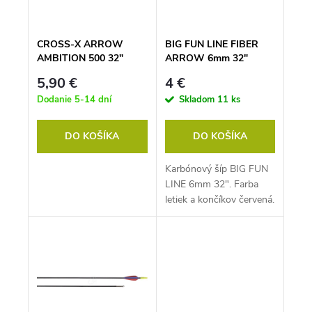
o
u
d
k
u
t
k
o
CROSS-X ARROW
BIG FUN LINE FIBER
t
v
AMBITION 500 32"
ARROW 6mm 32"
o
v
5,90 €
4 €
Dodanie 5-14 dní
Skladom
11 ks
DO KOŠÍKA
DO KOŠÍKA
Karbónový šíp BIG FUN
LINE 6mm 32". Farba
letiek a končíkov červená.