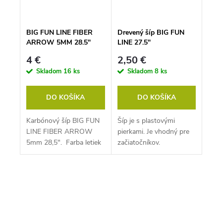
BIG FUN LINE FIBER
Drevený šíp BIG FUN
ARROW 5MM 28.5"
LINE 27.5"
4 €
2,50 €
Skladom
16 ks
Skladom
8 ks
DO KOŠÍKA
DO KOŠÍKA
Karbónový šíp BIG FUN
Šíp je s plastovými
LINE FIBER ARROW
pierkami. Je vhodný pre
5mm 28,5". Farba letiek
začiatočníkov.
modrá a končíkov
červená.
O
v
l
á
d
a