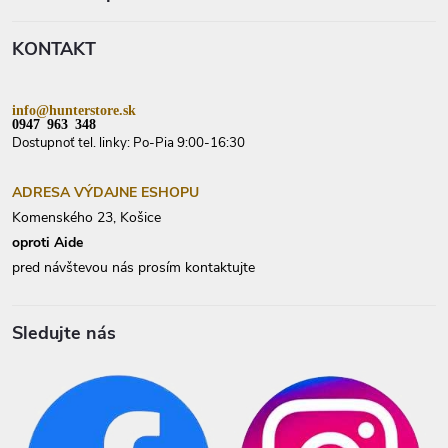
r
ä
v
t
k
KONTAKT
i
y
e
v
ý
p
info@hunterstore.sk
i
0947 963 348
s
Dostupnoť tel. linky: Po-Pia 9:00-16:30
u
ADRESA VÝDAJNE ESHOPU
Komenského 23, Košice
oproti Aide
pred návštevou nás prosím kontaktujte
Sledujte nás