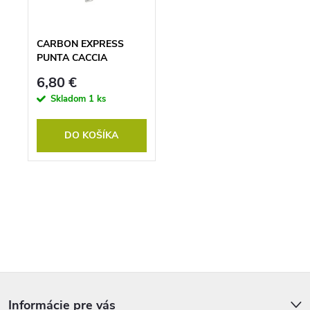
o
u
d
k
u
t
k
o
CARBON EXPRESS
t
v
PUNTA CACCIA
o
SHOCKER 125GR
v
6,80 €
Skladom
1 ks
DO KOŠÍKA
O
v
l
á
d
a
c
i
Z
e
á
p
p
Informácie pre vás