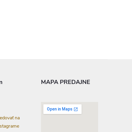
m
MAPA PREDAJNE
edovať na
nstagrame