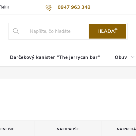
0947 963 348
Reklamačný poriadok
Obchodné podmienky
Kontakty
Dopra
HĽADAŤ
Darčekový kanister "The jerrycan bar"
Obuv
CNEJŠIE
NAJDRAHŠIE
NAJPREDÁ