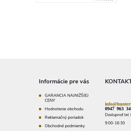
O
v
l
á
d
a
c
i
Z
e
p
á
r
p
v
ä
Informácie pre vás
KONTAK
k
t
y
i
v
e
GARANCIA NAJNIŽŠIEJ
ý
CENY
p
info@hunters
i
0947 963 34
Hodnotenie obchodu
s
Dostupnoť tel. 
u
Reklamačný poriadok
9:00-16:30
Obchodné podmienky