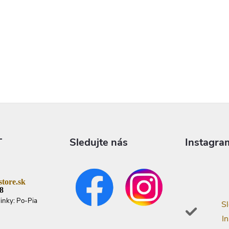
T
Sledujte nás
Instagra
tore.sk
8
linky: Po-Pia
Sl
I