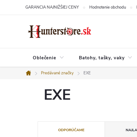
Prejsť
GARANCIA NAJNIŽŠIEJ CENY
Hodnotenie obchodu
na
obsah
Oblečenie
Batohy, tašky, vaky
Predávané značky
EXE
Domov
EXE
R
a
ODPORÚČAME
NAJLA
d