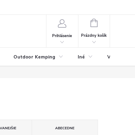
va
Partneri
Cookies
GDPR
Veľkostná tabuľka
Moja 
NÁKUPNÝ
KOŠÍK
Prázdny košík
Prihlásenie
Outdoor Kemping
Iné
Veľkostná t
VANEJŠIE
ABECEDNE