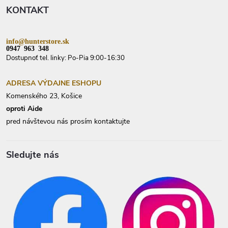
t
KONTAKT
i
e
info@hunterstore.sk
0947 963 348
Dostupnoť tel. linky: Po-Pia 9:00-16:30
ADRESA VÝDAJNE ESHOPU
Komenského 23, Košice
oproti Aide
pred návštevou nás prosím kontaktujte
Sledujte nás