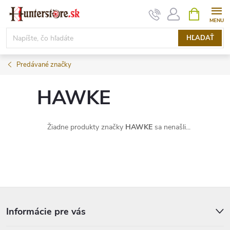
Prejsť
NÁKUPN
KOŠÍK
na
obsah
HĽADAŤ
Predávané značky
HAWKE
Žiadne produkty značky
HAWKE
sa nenašli...
Z
á
p
Informácie pre vás
ä