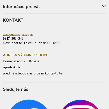
e
á
p
p
Informácie pre vás
r
ä
v
t
k
KONTAKT
i
y
e
v
ý
p
info@hunterstore.sk
i
0947 963 348
s
Dostupnoť tel. linky: Po-Pia 9:00-16:30
u
ADRESA VÝDAJNE ESHOPU
Komenského 23, Košice
oproti Aide
pred návštevou nás prosím kontaktujte
Sledujte nás