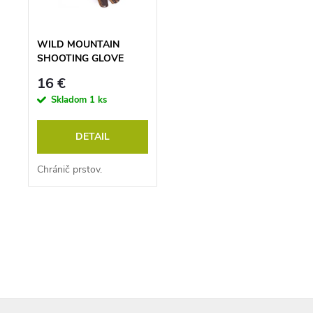
o
u
d
k
u
t
k
o
WILD MOUNTAIN
t
v
SHOOTING GLOVE
o
TRADITION
v
16 €
Skladom
1 ks
DETAIL
Chránič prstov.
O
v
l
á
d
a
c
i
Z