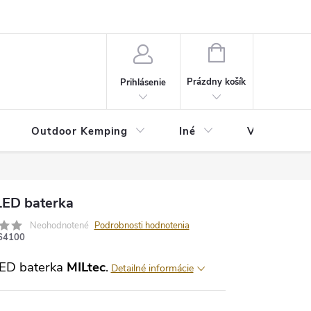
va
Partneri
Cookies
GDPR
Veľkostná tabuľka
Moja 
NÁKUPNÝ
KOŠÍK
Prázdny košík
Prihlásenie
Outdoor Kemping
Iné
Veľkostná t
LED baterka
Neohodnotené
Podrobnosti hodnotenia
64100
ED baterka
MILtec
.
Detailné informácie