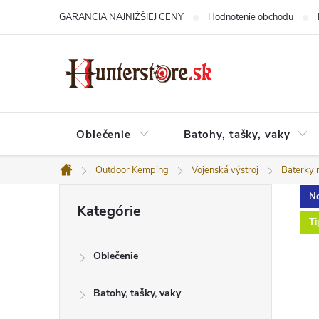
Prejsť
GARANCIA NAJNIŽŠIEJ CENY
Hodnotenie obchodu
na
obsah
Oblečenie
Batohy, tašky, vaky
Outdoor Kemping
Vojenská výstroj
Baterky n
Domov
B
Preskočiť
No
o
Kategórie
kategórie
č
Ti
n
ý
Oblečenie
p
a
n
Batohy, tašky, vaky
e
l