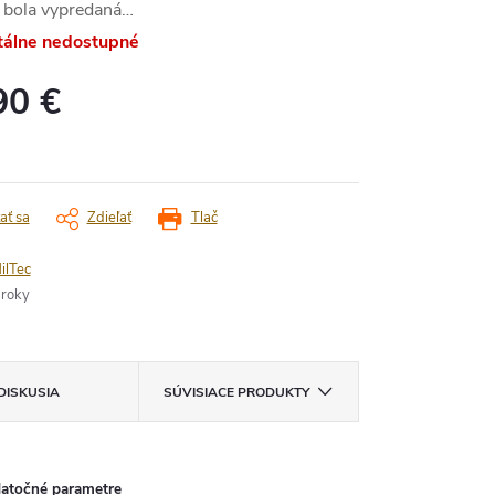
 bola vypredaná…
álne nedostupné
90 €
vá
ať sa
Zdieľať
Tlač
ilTec
 roky
DISKUSIA
SÚVISIACE PRODUKTY
atočné parametre