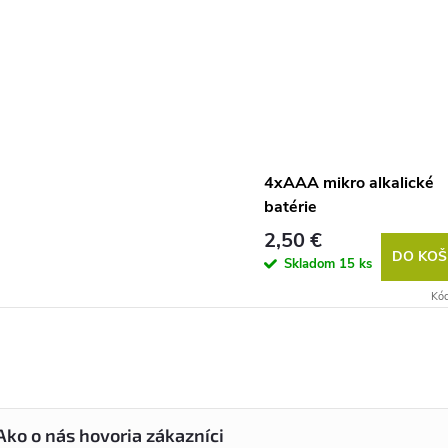
4xAAA mikro alkalické
batérie
2,50 €
DO KOŠ
Skladom
15 ks
Kó