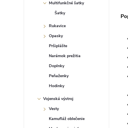
Multifunkčné šatky
Šatky
Po
Rukavice
Opasky
Pršiplášte
Narámok prežitia
Doplnky
Peňaženky
Hodinky
Vojenská výstroj
Vesty
Kamufláž oblečenie