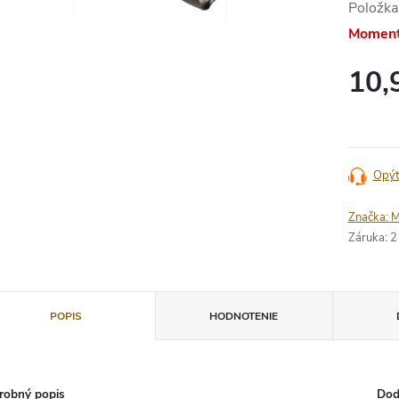
Položka
Moment
10,
Jednotko
cena:
Opýt
Značka:
M
Záruka
:
2
POPIS
HODNOTENIE
robný popis
Dod