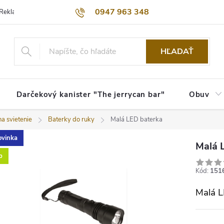
0947 963 348
Reklamačný poriadok
Obchodné podmienky
Kontakty
Dopra
HĽADAŤ
Darčekový kanister "The jerrycan bar"
Obuv
a svietenie
Baterky do ruky
Malá LED baterka
vinka
Malá 
p
Kód:
151
Malá L