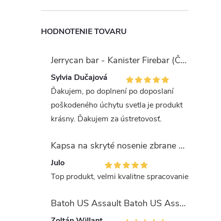
HODNOTENIE TOVARU
Jerrycan bar - Kanister Firebar (Červený)
Sylvia Dučajová
Ďakujem, po doplnení po doposlaní
poškodeného úchytu svetla je produkt
krásny. Ďakujem za ústretovosť.
Kapsa na skryté nosenie zbrane OLIVA (veľkosť Glock 17/19)
Julo
Top produkt, velmi kvalitne spracovanie
Batoh US Assault Batoh US Assault "LASER CUT" 36l MULTIT.
Zoltán Willant