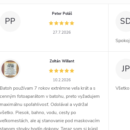
Peter Poláš
PP
S
27.7.2026
Spokoj
Zoltán Willant
ZW
JP
10.2.2026
Batoh používam 7 rokov extrémne veľa krát a s
Všetko
cenným fotoaparátom v batohu, preto vyžadujem
maximálnu spoľahlivosť. Odolával a vydržal
všetko. Piesok, bahno, vodu, cesty po
veľkomestách, ale aj stanovanie pod maskovacím
stanom stovky hodín dokopy. Teraz som si kúpil