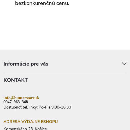
k
bezkonkurenčnú cenu.
y
v
ý
p
i
s
u
Z
á
p
Informácie pre vás
ä
t
KONTAKT
i
e
info@hunterstore.sk
0947 963 348
Dostupnoť tel. linky: Po-Pia 9:00-16:30
ADRESA VÝDAJNE ESHOPU
Komenského 23, Košice