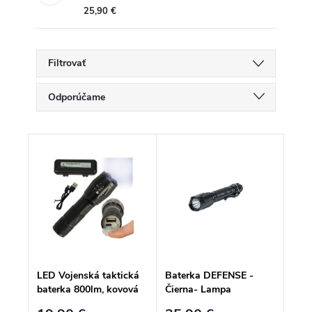
25,90 €
Filtrovať
R
Odporúčame
a
d
Najlacnejšie
e
V
n
ý
Najdrahšie
i
p
e
i
p
Najpredávanejšie
s
r
p
o
Abecedne
r
d
o
u
d
k
u
t
k
o
LED Vojenská taktická
Baterka DEFENSE -
t
v
baterka 800lm, kovová
Čierna- Lampa
o
v