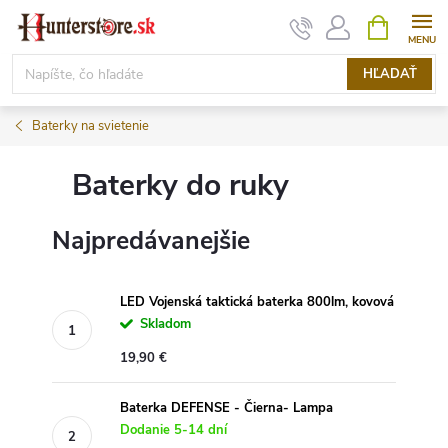
Prejsť
NÁKUPN
KOŠÍK
na
obsah
HĽADAŤ
Baterky na svietenie
Baterky do ruky
Najpredávanejšie
LED Vojenská taktická baterka 800lm, kovová
Skladom
19,90 €
Baterka DEFENSE - Čierna- Lampa
Dodanie 5-14 dní