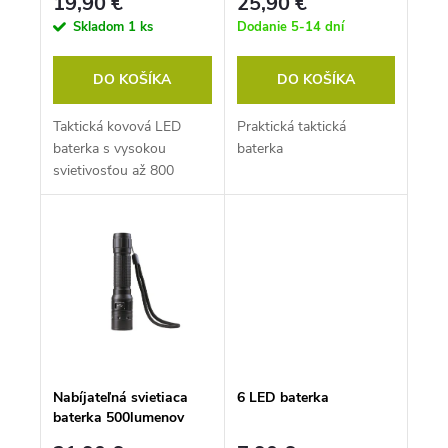
19,90 €
25,90 €
Skladom
1 ks
Dodanie 5-14 dní
DO KOŠÍKA
DO KOŠÍKA
Taktická kovová LED
Praktická taktická
baterka s vysokou
baterka
svietivosťou až 800
lumenov bude Vaším
spoľahlivým spoločníkom
kdekoľvek - pri...
Nabíjateľná svietiaca
6 LED baterka
baterka 500lumenov