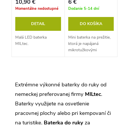
10,90 €
6 €
Momentálne nedostupné
Dodanie 5-14 dní
DETAIL
DO KOŠÍKA
Malá LED baterka
Mini baterka na prežitie,
MILtec.
ktorá je napájaná
mikrotužkovými
batériami.
O
v
l
Extrémne výkonné baterky do ruky od
á
d
nemeckej preferovanej firmy
MILtec
.
a
c
Baterky využijete na osvetlenie
i
e
pracovnej plochy alebo pri kempovaní či
p
r
na turistike.
Baterka do ruky
za
v