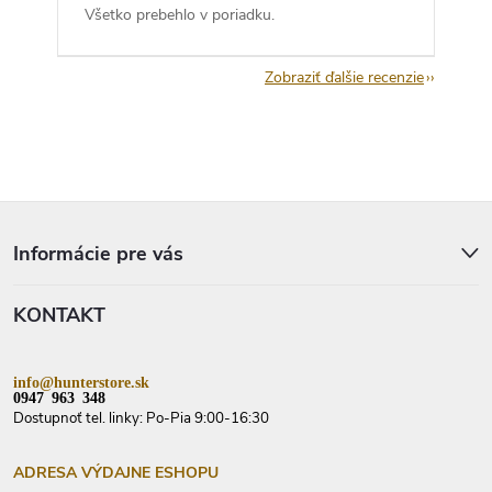
Všetko prebehlo v poriadku.
Zobraziť ďalšie recenzie
Z
á
p
Informácie pre vás
ä
t
KONTAKT
i
e
info@hunterstore.sk
0947 963 348
Dostupnoť tel. linky: Po-Pia 9:00-16:30
ADRESA VÝDAJNE ESHOPU