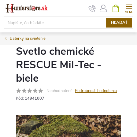
Prejsť
NÁKUPN
KOŠÍK
na
obsah
HĽADAŤ
Baterky na svietenie
Svetlo chemické
RESCUE Mil-Tec -
biele
Neohodnotené
Podrobnosti hodnotenia
Kód:
14941007