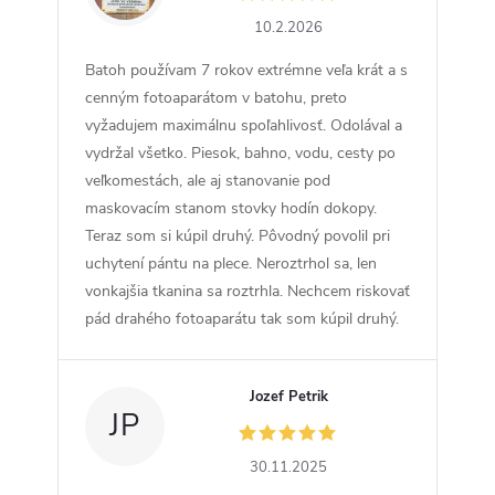
10.2.2026
Batoh používam 7 rokov extrémne veľa krát a s
cenným fotoaparátom v batohu, preto
vyžadujem maximálnu spoľahlivosť. Odolával a
vydržal všetko. Piesok, bahno, vodu, cesty po
veľkomestách, ale aj stanovanie pod
maskovacím stanom stovky hodín dokopy.
Teraz som si kúpil druhý. Pôvodný povolil pri
uchytení pántu na plece. Neroztrhol sa, len
vonkajšia tkanina sa roztrhla. Nechcem riskovať
pád drahého fotoaparátu tak som kúpil druhý.
Jozef Petrik
JP
30.11.2025