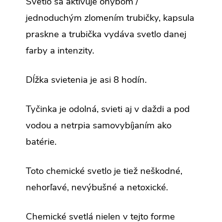
Svetlo sa aktivuje ohybom /
jednoduchým zlomením trubičky, kapsula
praskne a trubička vydáva svetlo danej
farby a intenzity.
Dĺžka svietenia je asi 8 hodín.
Tyčinka je odolná, svieti aj v daždi a pod
vodou a netrpia samovybíjaním ako
batérie.
Toto chemické svetlo je tiež neškodné,
nehorľavé, nevýbušné a netoxické.
Chemické svetlá nielen v tejto forme