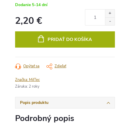
Dodanie 5-14 dní
2,20 €
Jednotková
cena:
PRIDAŤ DO KOŠÍKA
Opýtať sa
Zdieľať
Značka:
MilTec
Záruka
:
2 roky
Popis produktu
Podrobný popis