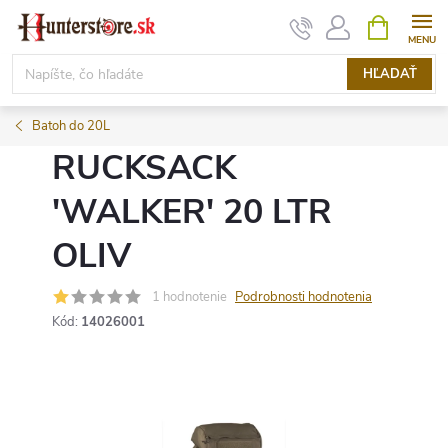
Prejsť
NÁKUPN
KOŠÍK
na
obsah
HĽADAŤ
Batoh do 20L
RUCKSACK
′WALKER′ 20 LTR
OLIV
1 hodnotenie
Podrobnosti hodnotenia
Kód:
14026001