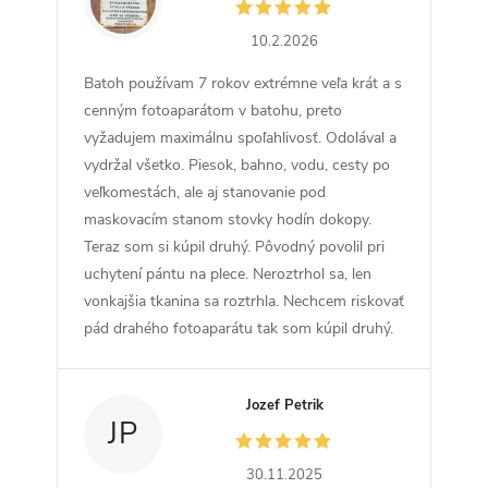
ZW
10.2.2026
Batoh používam 7 rokov extrémne veľa krát a s
cenným fotoaparátom v batohu, preto
vyžadujem maximálnu spoľahlivosť. Odolával a
vydržal všetko. Piesok, bahno, vodu, cesty po
veľkomestách, ale aj stanovanie pod
maskovacím stanom stovky hodín dokopy.
Teraz som si kúpil druhý. Pôvodný povolil pri
uchytení pántu na plece. Neroztrhol sa, len
vonkajšia tkanina sa roztrhla. Nechcem riskovať
pád drahého fotoaparátu tak som kúpil druhý.
Jozef Petrik
JP
30.11.2025