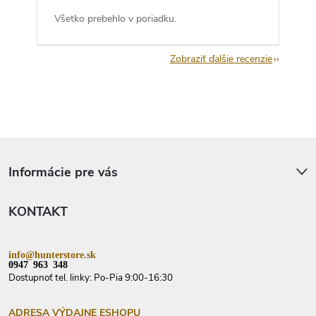
Všetko prebehlo v poriadku.
Zobraziť ďalšie recenzie
Z
á
p
Informácie pre vás
ä
t
KONTAKT
i
e
info@hunterstore.sk
0947 963 348
Dostupnoť tel. linky: Po-Pia 9:00-16:30
ADRESA VÝDAJNE ESHOPU