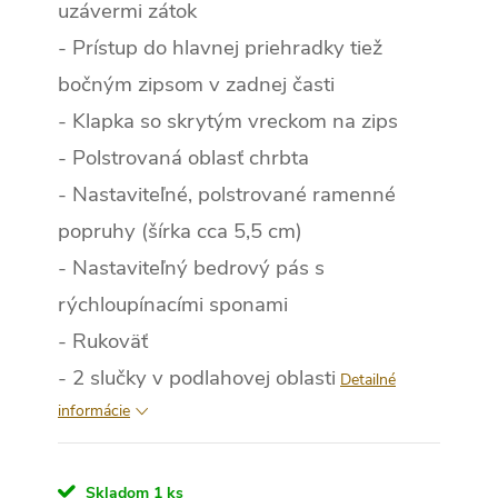
uzávermi zátok
- Prístup do hlavnej priehradky tiež
bočným zipsom v zadnej časti
- Klapka so skrytým vreckom na zips
- Polstrovaná oblasť chrbta
- Nastaviteľné, polstrované ramenné
popruhy (šírka cca 5,5 cm)
- Nastaviteľný bedrový pás s
rýchloupínacími sponami
- Rukoväť
- 2 slučky v podlahovej oblasti
Detailné
informácie
Skladom
1 ks