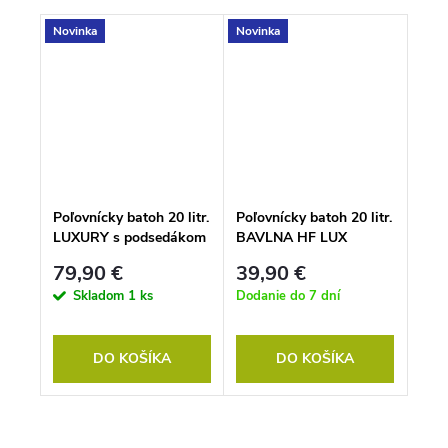
Novinka
Novinka
Poľovnícky batoh 20 litr.
Poľovnícky batoh 20 litr.
LUXURY s podsedákom
BAVLNA HF LUX
- NEPREMOKAVÝ-
79,90 €
39,90 €
olivová
Skladom
1 ks
Dodanie do 7 dní
DO KOŠÍKA
DO KOŠÍKA