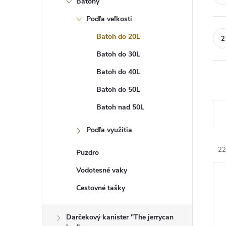
Batohy
Podľa veľkosti
Batoh do 20L
Batoh do 30L
Batoh do 40L
Batoh do 50L
R
Batoh nad 50L
a
d
Podľa využitia
e
n
22
i
Puzdro
e
V
Vodotesné vaky
p
ý
r
p
Cestovné tašky
o
i
d
s
u
p
Darčekový kanister "The jerrycan
k
r