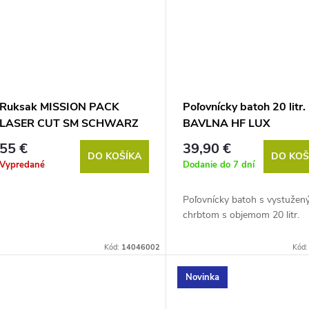
Ruksak MISSION PACK
Poľovnícky batoh 20 litr.
LASER CUT SM SCHWARZ
BAVLNA HF LUX
55 €
39,90 €
DO KOŠÍKA
DO KOŠ
Vypredané
Dodanie do 7 dní
Poľovnícky batoh s vystuže
chrbtom s objemom 20 litr.
Kód:
14046002
Kód
Novinka