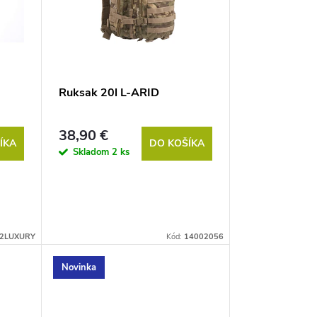
Ruksak 20l L-ARID
38,90 €
ÍKA
DO KOŠÍKA
Skladom
2 ks
2LUXURY
Kód:
14002056
Novinka