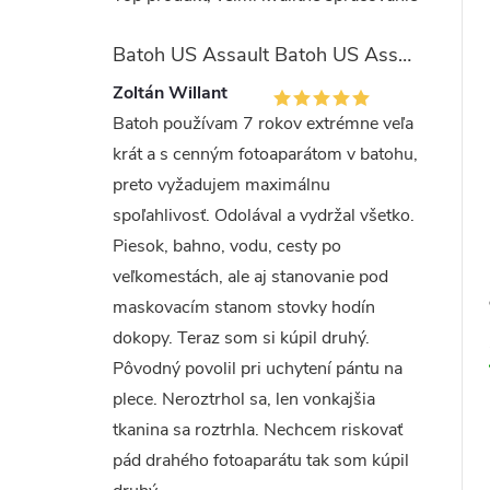
Batoh US Assault Batoh US Assault "LASER CUT" 36l MULTIT.
Zoltán Willant
Batoh používam 7 rokov extrémne veľa
krát a s cenným fotoaparátom v batohu,
preto vyžadujem maximálnu
spoľahlivosť. Odolával a vydržal všetko.
Piesok, bahno, vodu, cesty po
veľkomestách, ale aj stanovanie pod
maskovacím stanom stovky hodín
dokopy. Teraz som si kúpil druhý.
Pôvodný povolil pri uchytení pántu na
plece. Neroztrhol sa, len vonkajšia
tkanina sa roztrhla. Nechcem riskovať
pád drahého fotoaparátu tak som kúpil