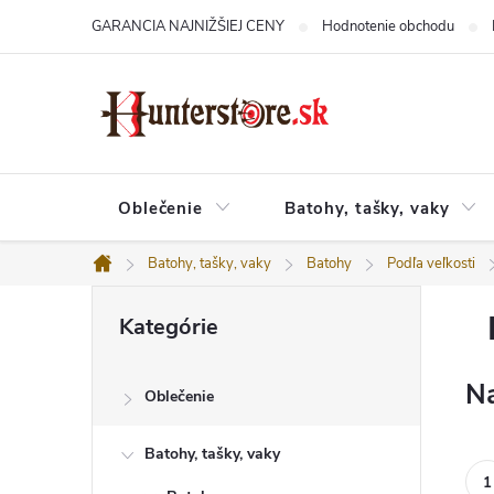
Prejsť
GARANCIA NAJNIŽŠIEJ CENY
Hodnotenie obchodu
na
obsah
Oblečenie
Batohy, tašky, vaky
Batohy, tašky, vaky
Batohy
Podľa veľkosti
Domov
B
Preskočiť
o
Kategórie
kategórie
č
n
ý
Na
Oblečenie
p
a
n
Batohy, tašky, vaky
e
l