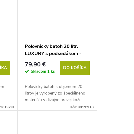
Poľovnícky batoh 20 litr.
LUXURY s podsedákom -
NEPREMOKAVÝ- olivová
79,90 €
ÍKA
DO KOŠÍKA
Skladom
1 ks
ným
Poľovícky batoh s objemom 20
litrov je vyrobený zo špeciálneho
materiálu v dizajne pravej kože ,
ktorý je nepremokavý...
:
98192HF
Kód:
98192LUX