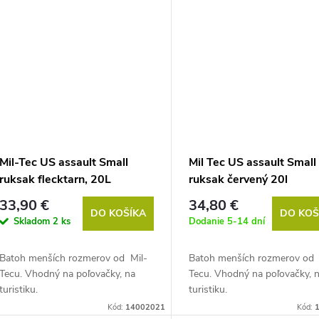
Mil-Tec US assault Small
Mil Tec US assault Small
ruksak flecktarn, 20L
ruksak červený 20l
33,90 €
34,80 €
DO KOŠÍKA
DO KOŠ
Skladom
2 ks
Dodanie 5-14 dní
Batoh menších rozmerov od Mil-
Batoh menších rozmerov od 
Tecu. Vhodný na poľovačky, na
Tecu. Vhodný na poľovačky, 
turistiku.
turistiku.
Kód:
14002021
Kód: