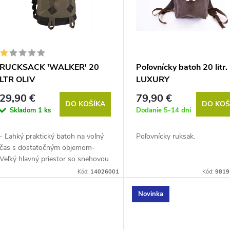
RUCKSACK ′WALKER′ 20
Poľovnícky batoh 20 litr.
LTR OLIV
LUXURY
29,90 €
79,90 €
DO KOŠÍKA
DO KOŠ
Skladom
1 ks
Dodanie 5-14 dní
- Ľahký praktický batoh na voľný
Poľovnícky ruksak.
čas s dostatočným objemom-
Veľký hlavný priestor so snehovou
zásterou a dvoma...
Kód:
14026001
Kód:
9819
Novinka