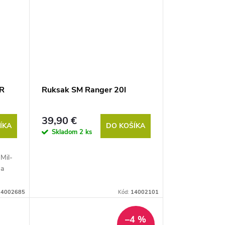
ER
Ruksak SM Ranger 20l
39,90 €
ÍKA
DO KOŠÍKA
Skladom
2 ks
Mil-
na
14002685
Kód:
14002101
–4 %