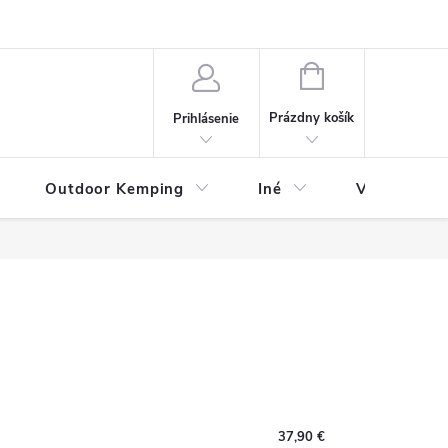
va
Partneri
Cookies
GDPR
Veľkostná tabuľka
Moja 
NÁKUPNÝ
KOŠÍK
Prázdny košík
Prihlásenie
Outdoor Kemping
Iné
Veľkostná t
37,90 €