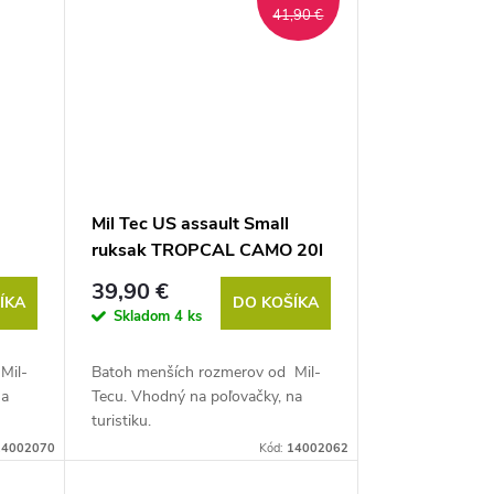
41,90 €
Mil Tec US assault Small
ruksak TROPCAL CAMO 20l
39,90 €
ÍKA
DO KOŠÍKA
Skladom
4 ks
Mil-
Batoh menších rozmerov od Mil-
na
Tecu. Vhodný na poľovačky, na
turistiku.
14002070
Kód:
14002062