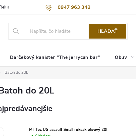
0947 963 348
Reklamačný poriadok
Obchodné podmienky
Kontakty
Dopra
HĽADAŤ
Darčekový kanister "The jerrycan bar"
Obuv
Batoh do 20L
Batoh do 20L
jpredávanejšie
Mil Tec US assault Small ruksak olivový 20l