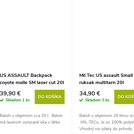
US ASSAULT Backpack
Mil Tec US assault Small
coyote molle SM laser cut 20l
ruksak multitarn 20l
39,90 €
34,90 €
DO KOŠÍKA
DO KOŠ
Skladom
1 ks
Skladom
3 ks
Batoh s objemom cca 20 l. Batoh
Batoh s objemom 20 litrov o
má laserom vyrezané oka v látke.
MIL-TECu. Je zo 100% polyes
Vhodný na výlety do prírody,