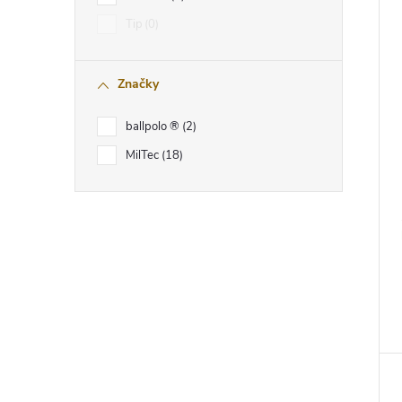
Tip
0
Značky
ballpolo ®
2
MilTec
18