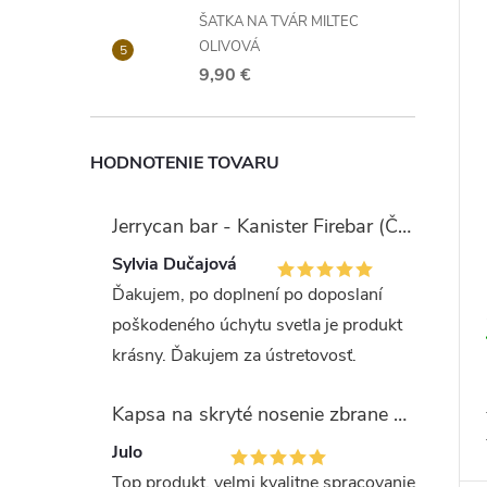
ŠATKA NA TVÁR MILTEC
OLIVOVÁ
9,90 €
HODNOTENIE TOVARU
Jerrycan bar - Kanister Firebar (Červený)
Sylvia Dučajová
Ďakujem, po doplnení po doposlaní
poškodeného úchytu svetla je produkt
krásny. Ďakujem za ústretovosť.
Kapsa na skryté nosenie zbrane OLIVA (veľkosť Glock 17/19)
Julo
Top produkt, velmi kvalitne spracovanie