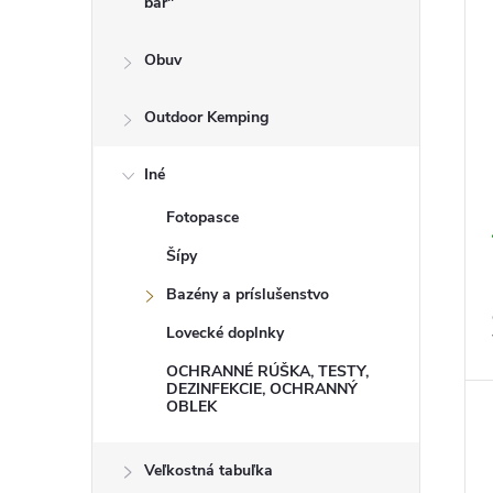
bar"
t
o
o
d
v
u
Obuv
k
t
Outdoor Kemping
o
v
Iné
Fotopasce
Šípy
Bazény a príslušenstvo
Lovecké doplnky
OCHRANNÉ RÚŠKA, TESTY,
DEZINFEKCIE, OCHRANNÝ
OBLEK
Veľkostná tabuľka