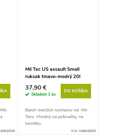
Mil Tec US assault Small
ruksak tmavo-modrý 20l
37,90 €
ÍKA
DO KOŠÍKA
Skladom
1 ks
Mil-
Batoh menších rozmerov od Mil-
na
Tecu. Vhodný na poľovačky, na
turistiku.
14002010
Kód:
14002003