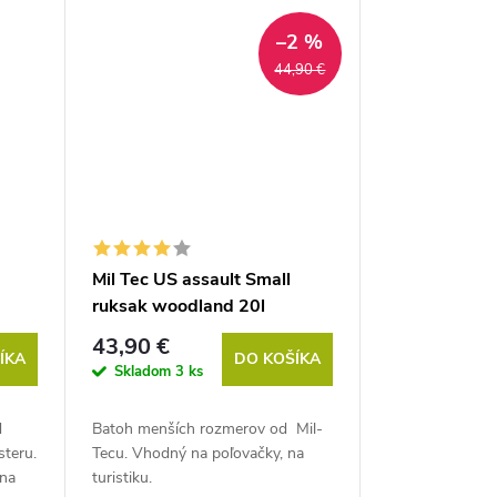
–2 %
44,90 €
Mil Tec US assault Small
ruksak woodland 20l
43,90 €
ÍKA
DO KOŠÍKA
Skladom
3 ks
d
Batoh menších rozmerov od Mil-
teru.
Tecu. Vhodný na poľovačky, na
 na
turistiku.