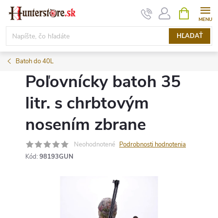
Prejsť
NÁKUPN
KOŠÍK
na
obsah
HĽADAŤ
Batoh do 40L
Poľovnícky batoh 35
litr. s chrbtovým
nosením zbrane
Neohodnotené
Podrobnosti hodnotenia
Kód:
98193GUN