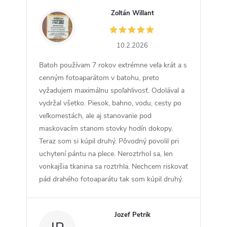
Zoltán Willant
ZW
10.2.2026
Batoh používam 7 rokov extrémne veľa krát a s
cenným fotoaparátom v batohu, preto
vyžadujem maximálnu spoľahlivosť. Odolával a
vydržal všetko. Piesok, bahno, vodu, cesty po
veľkomestách, ale aj stanovanie pod
maskovacím stanom stovky hodín dokopy.
Teraz som si kúpil druhý. Pôvodný povolil pri
uchytení pántu na plece. Neroztrhol sa, len
vonkajšia tkanina sa roztrhla. Nechcem riskovať
pád drahého fotoaparátu tak som kúpil druhý.
Jozef Petrik