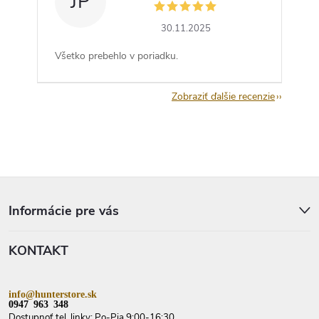
JP
30.11.2025
Všetko prebehlo v poriadku.
Zobraziť ďalšie recenzie
Z
á
p
Informácie pre vás
ä
t
KONTAKT
i
e
info@hunterstore.sk
0947 963 348
Dostupnoť tel. linky: Po-Pia 9:00-16:30