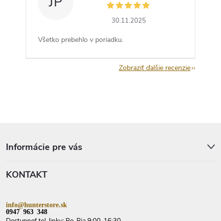
JP
30.11.2025
Všetko prebehlo v poriadku.
Zobraziť ďalšie recenzie
Z
á
p
Informácie pre vás
ä
t
KONTAKT
i
e
info@hunterstore.sk
0947 963 348