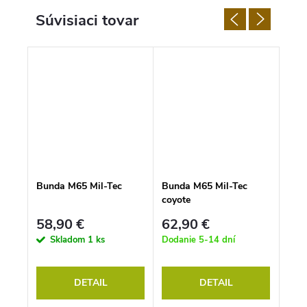
Súvisiaci tovar
er s
Bunda M65 Mil-Tec
Bunda M65 Mil-Tec
Armá
coyote
vrec
58,90 €
62,90 €
41
Skladom
1 ks
Dodanie 5-14 dní
S
DETAIL
DETAIL