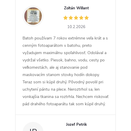
Zoltán Willant
ZW
10.2.2026
Batoh používam 7 rokov extrémne veľa krát a s
cenným fotoaparátom v batohu, preto
vyžadujem maximálnu spoľahlivosť. Odolával a
vydržal všetko. Piesok, bahno, vodu, cesty po
veľkomestách, ale aj stanovanie pod
maskovacím stanom stovky hodín dokopy.
Teraz som si kúpil druhý. Pôvodný povolil pri
uchytení pántu na plece. Neroztrhol sa, len
vonkajšia tkanina sa roztrhla. Nechcem riskovať
pád drahého fotoaparátu tak som kúpil druhý.
Jozef Petrik