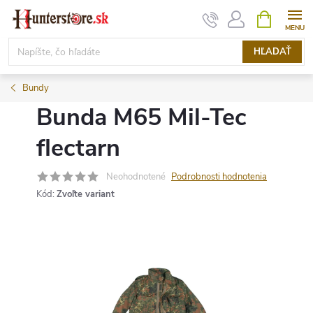
Prejsť
NÁKUPN
KOŠÍK
na
obsah
HĽADAŤ
Bundy
Bunda M65 Mil-Tec
flectarn
Neohodnotené
Podrobnosti hodnotenia
Kód:
Zvoľte variant