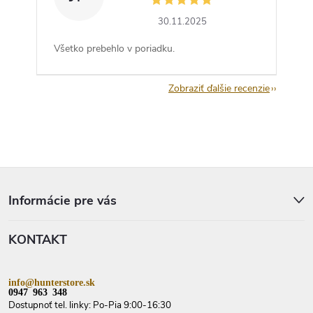
30.11.2025
Všetko prebehlo v poriadku.
Zobraziť ďalšie recenzie
Z
á
p
Informácie pre vás
ä
t
KONTAKT
i
e
info@hunterstore.sk
0947 963 348
Dostupnoť tel. linky: Po-Pia 9:00-16:30