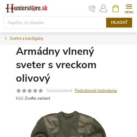
Prejsť
NÁKUPN
KOŠÍK
na
obsah
HĽADAŤ
Svetre a kardigány
Armádny vlnený
sveter s vreckom
olivový
Neohodnotené
Podrobnosti hodnotenia
Kód:
Zvoľte variant