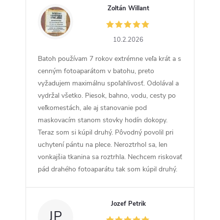
Zoltán Willant
ZW
10.2.2026
Batoh používam 7 rokov extrémne veľa krát a s
cenným fotoaparátom v batohu, preto
vyžadujem maximálnu spoľahlivosť. Odolával a
vydržal všetko. Piesok, bahno, vodu, cesty po
veľkomestách, ale aj stanovanie pod
maskovacím stanom stovky hodín dokopy.
Teraz som si kúpil druhý. Pôvodný povolil pri
uchytení pántu na plece. Neroztrhol sa, len
vonkajšia tkanina sa roztrhla. Nechcem riskovať
pád drahého fotoaparátu tak som kúpil druhý.
Jozef Petrik
JP