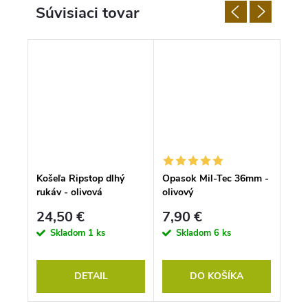
Súvisiaci tovar
100
Košeľa Ripstop dlhý
Opasok Mil-Tec 36mm -
Mas
rukáv - olivová
olivový
Flec
RAN
24,50 €
7,90 €
25
Skladom
1 ks
Skladom
6 ks
S
DETAIL
DO KOŠÍKA