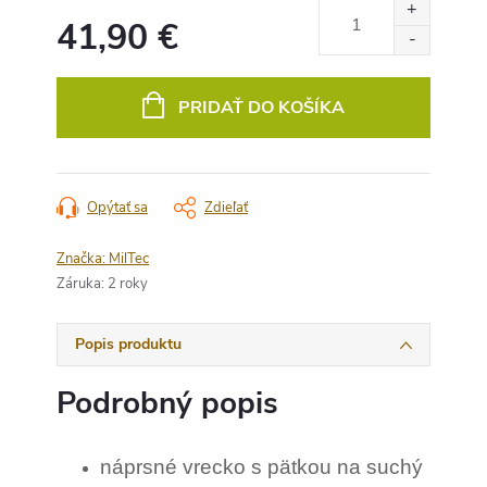
41,90 €
Jednotková
cena:
PRIDAŤ DO KOŠÍKA
Opýtať sa
Zdieľať
Značka:
MilTec
Záruka
:
2 roky
Popis produktu
Podrobný popis
náprsné vrecko s pätkou na suchý