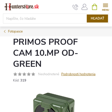
Prejsť
NÁKUPN
KOŠÍK
na
obsah
HĽADAŤ
Fotopasce
PRIMOS PROOF
CAM 10.MP OD-
GREEN
Neohodnotené
Podrobnosti hodnotenia
Kód:
319