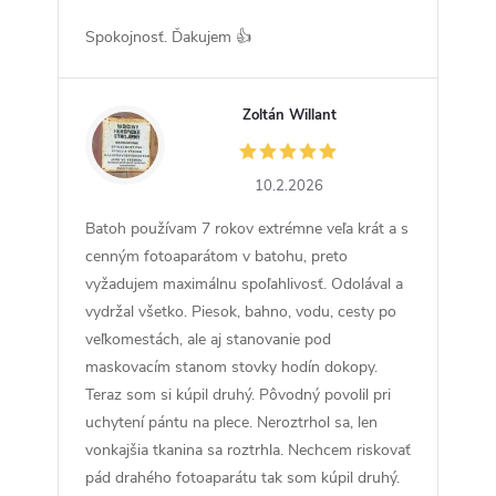
Spokojnosť. Ďakujem 👍
Zoltán Willant
ZW
10.2.2026
Batoh používam 7 rokov extrémne veľa krát a s
cenným fotoaparátom v batohu, preto
vyžadujem maximálnu spoľahlivosť. Odolával a
vydržal všetko. Piesok, bahno, vodu, cesty po
veľkomestách, ale aj stanovanie pod
maskovacím stanom stovky hodín dokopy.
Teraz som si kúpil druhý. Pôvodný povolil pri
uchytení pántu na plece. Neroztrhol sa, len
vonkajšia tkanina sa roztrhla. Nechcem riskovať
pád drahého fotoaparátu tak som kúpil druhý.