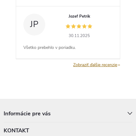
Jozef Petrik
JP
30.11.2025
Všetko prebehlo v poriadku.
Zobraziť ďalšie recenzie
Z
á
p
Informácie pre vás
ä
t
KONTAKT
i