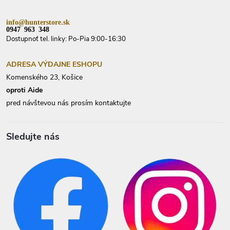
e
info@hunterstore.sk
0947 963 348
Dostupnoť tel. linky: Po-Pia 9:00-16:30
ADRESA VÝDAJNE ESHOPU
Komenského 23, Košice
oproti Aide
pred návštevou nás prosím kontaktujte
Sledujte nás