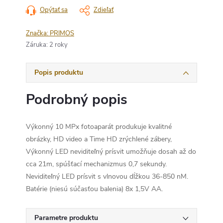
Opýtať sa
Zdieľať
Značka:
PRIMOS
Záruka
:
2 roky
Popis produktu
Podrobný popis
Výkonný 10 MPx fotoaparát produkuje kvalitné
obrázky, HD video a Time HD zrýchlené zábery,
Výkonný LED neviditeľný prísvit umožňuje dosah až do
cca 21m, spúšťací mechanizmus 0,7 sekundy.
Neviditeľný LED prísvit s vlnovou dĺžkou 36-850 nM.
Batérie (niesú súčasťou balenia) 8x 1,5V AA.
Parametre produktu