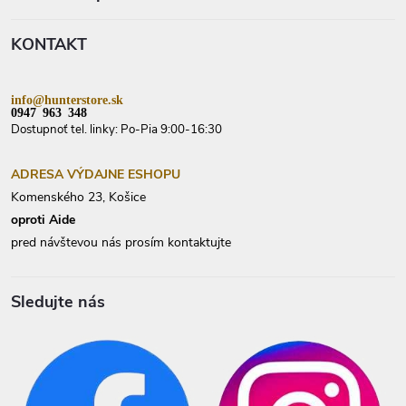
r
ä
v
t
k
KONTAKT
i
y
e
v
ý
p
info@hunterstore.sk
i
0947 963 348
s
Dostupnoť tel. linky: Po-Pia 9:00-16:30
u
ADRESA VÝDAJNE ESHOPU
Komenského 23, Košice
oproti Aide
pred návštevou nás prosím kontaktujte
Sledujte nás