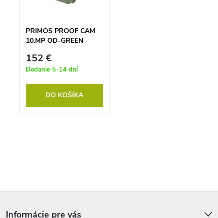
o
u
d
k
u
t
k
o
PRIMOS PROOF CAM
t
v
10.MP OD-GREEN
o
v
152 €
Dodanie 5-14 dní
DO KOŠÍKA
O
v
l
á
d
a
c
i
Z
e
á
p
p
Informácie pre vás