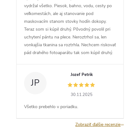
vydržal všetko. Piesok, bahno, vodu, cesty po
veľkomestách, ale aj stanovanie pod
maskovacím stanom stovky hodín dokopy.
Teraz som si kúpil druhý. Pôvodný povolil pri
uchytení pántu na plece. Neroztrhol sa, len
vonkajšia tkanina sa roztrhla. Nechcem riskovať
pád drahého fotoaparátu tak som kúpil druhý.
Jozef Petrik
JP
30.11.2025
Všetko prebehlo v poriadku.
Zobraziť ďalšie recenzie