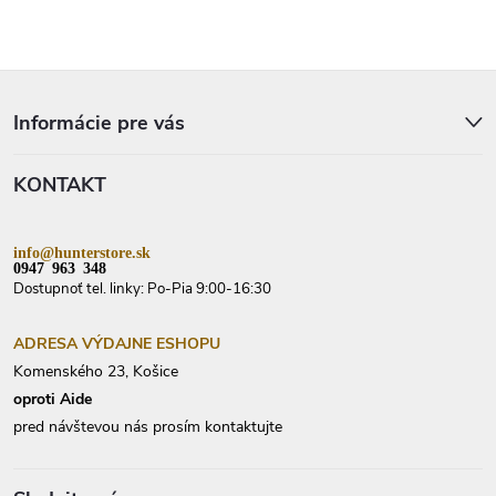
Z
á
p
Informácie pre vás
ä
t
KONTAKT
i
e
info@hunterstore.sk
0947 963 348
Dostupnoť tel. linky: Po-Pia 9:00-16:30
ADRESA VÝDAJNE ESHOPU
Komenského 23, Košice
oproti Aide
pred návštevou nás prosím kontaktujte