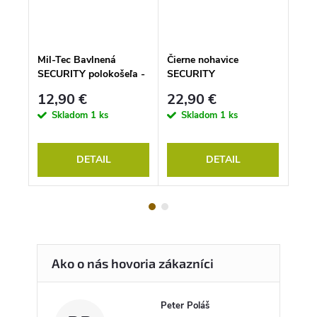
 s
Mil-Tec Bavlnená
Čierne nohavice
Šil
'
SECURITY polokošeľa -
SECURITY
náp
čierna
ČIE
12,90 €
22,90 €
4,9
Skladom
1 ks
Skladom
1 ks
S
DETAIL
DETAIL
Peter Poláš